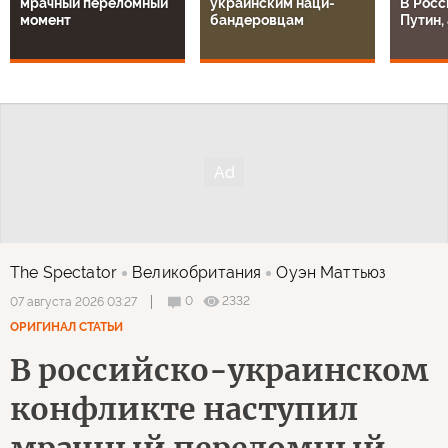
мрачный переломный
украинским наци-
В Росс
момент
бандеровцам
Путин, 
The Spectator
Великобритания
Оуэн Маттьюз
0
2332
07 августа 2026 03:27
ОРИГИНАЛ СТАТЬИ
В российско-украинском
конфликте наступил
мрачный переломный