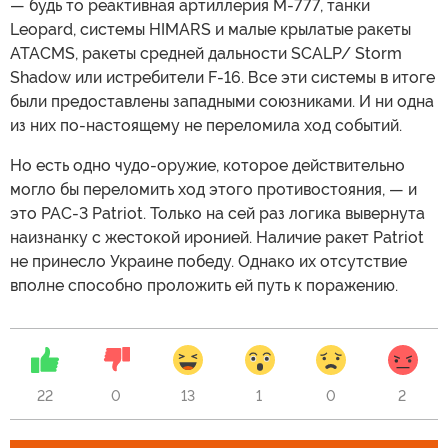
— будь то реактивная артиллерия M-777, танки
Leopard, системы HIMARS и малые крылатые ракеты
ATACMS, ракеты средней дальности SCALP/ Storm
Shadow или истребители F-16. Все эти системы в итоге
были предоставлены западными союзниками. И ни одна
из них по-настоящему не переломила ход событий.
Но есть одно чудо-оружие, которое действительно
могло бы переломить ход этого противостояния, — и
это PAC-3 Patriot. Только на сей раз логика вывернута
наизнанку с жестокой иронией. Наличие ракет Patriot
не принесло Украине победу. Однако их отсутствие
вполне способно проложить ей путь к поражению.
22
0
13
1
0
2