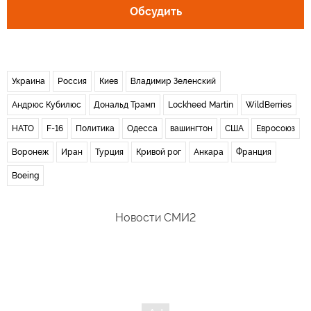
Обсудить
Украина
Россия
Киев
Владимир Зеленский
Андрюс Кубилюс
Дональд Трамп
Lockheed Martin
WildBerries
НАТО
F-16
Политика
Одесса
вашингтон
США
Евросоюз
Воронеж
Иран
Турция
Кривой рог
Анкара
Франция
Boeing
Новости СМИ2