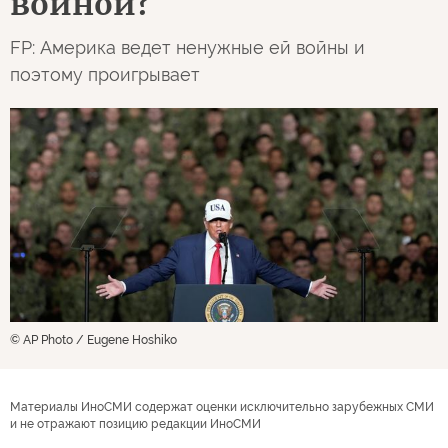
Foreign Policy
США
2
1930
08 августа 2026 08:03
ОРИГИНАЛ СТАТЬИ
Почему США
проигрывают войну за
войной?
FP: Америка ведет ненужные ей войны и
поэтому проигрывает