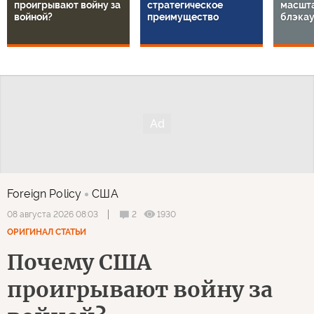
Рекомендуем
1
/
14
"Ахилл
Японии
Почему США
Как США упустили
России
проигрывают войну за
стратегическое
масшт
войной?
преимущество
блэкау