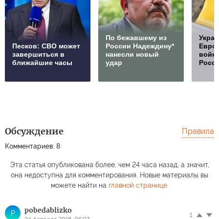
По бежавшему из
Украи
Песков: СВО может
России Надеждину*
Европ
завершиться в
нанесли новый
войну
ближайшие часы
удар
Росс
Обсуждение
Правила
Комментариев: 8
Эта статья опубликована более, чем 24 часа назад, а значит,
она недоступна для комментирования. Новые материалы вы
можете найти на
главной странице
.
pobedablizko
P
1