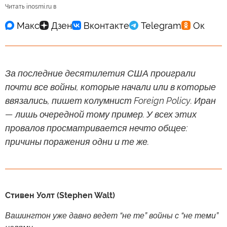
© AP Photo / Eugene Hoshiko
Материалы ИноСМИ содержат оценки исключительно зарубежных СМИ
и не отражают позицию редакции ИноСМИ
Читать inosmi.ru в