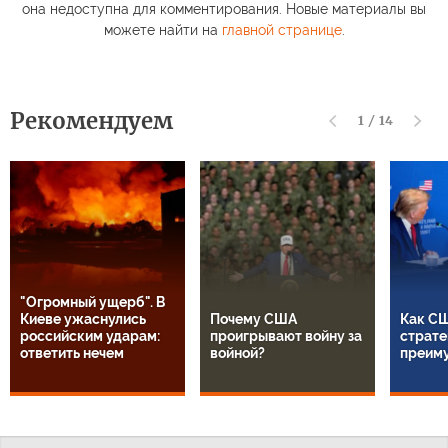
она недоступна для комментирования. Новые материалы вы
можете найти на
главной странице
.
Рекомендуем
1
/
14
"Огромный ущерб". В
Киеве ужаснулись
Почему США
Как СШ
российским ударам:
проигрывают войну за
страте
ответить нечем
войной?
преим