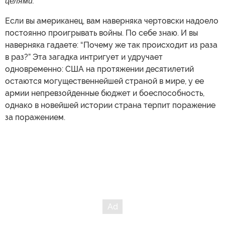
За последние десятилетия США проиграли
почти все войны, которые начали или в которые
ввязались, пишет колумнист Foreign Policy. Иран
— лишь очередной тому пример. У всех этих
провалов просматривается нечто общее:
причины поражения одни и те же.
Стивен Уолт (Stephen Walt)
Вашингтон уже давно ведет “не те” войны с “не теми”
целями.
Если вы американец, вам наверняка чертовски надоело
постоянно проигрывать войны. По себе знаю. И вы
наверняка гадаете: “Почему же так происходит из раза
в раз?” Эта загадка интригует и удручает
одновременно: США на протяжении десятилетий