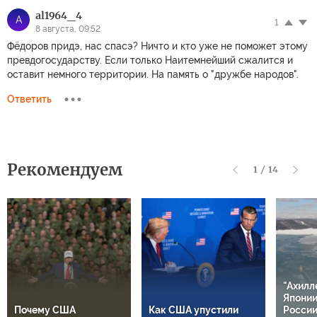
В России
Почему тактика
подз
стремительно
Киева обернулась
ССО, 
дорожает сахар
против него самого
резул
Обсуждение
Правила
Комментариев: 1
Чтобы участвовать в дискуссии
авторизуйтесь
или
зарегистрируйтесь
al1964_4
A
1
8 августа, 09:52
Фёдоров придэ, нас спасэ? Ничто и кто уже не поможет этому
превдогосударству. Если только Наитемнейший сжалится и
оставит немного территории. На память о "дружбе народов".
Ответить