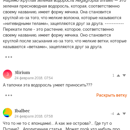
Маримо (круглая зеленая водоросль Aegagropila linnaei) — это
зеленая пресноводная водоросль, которая, соответственно
своему названию, имеет форму мячика. Она становится
круглой из-за того, что мелкие волокна, которые называются
«нитевидными телами», зацепляются друг за друга. -----------
Перекати поле - это растение, которое, соответственно
своему названию, имеет форму мячика. Оно становится
круглой после засыхания из-за того, что мелкие ветки, которые
называются «ветками», зацепляются друг за друга.
3lirium
3
1
24 февраля 2018, 07:54
А тапочки эта водоросль умеет приносить???
Раскрыть ветку
1balbec
-4
24 февраля 2018, 07:58
Что то не то с японцами)... А как же острова?... Где тут о
Путине?... Аполитичная статья... Может nsgk что нибудь про