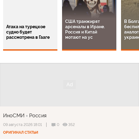
США транжирят
В Болг
Атака на турецкое
арсеналы в Иране.
беспил
судно будет
Россия и Китай
аналог
рассмотрена в Гааге
мотают на ус
украи
ИноСМИ
Россия
0
352
09 августа 2026 18:01
ОРИГИНАЛ СТАТЬИ