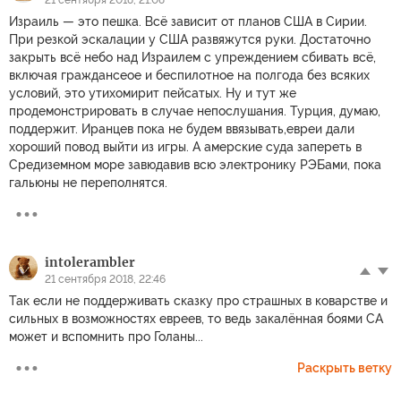
21 сентября 2018, 21:08
Израиль — это пешка. Всё зависит от планов США в Сирии.
При резкой эскалации у США развяжутся руки. Достаточно
закрыть всё небо над Израилем с упреждением сбивать всё,
включая граждансеое и беспилотное на полгода без всяких
условий, это утихомирит пейсатых. Ну и тут же
продемонстрировать в случае непослушания. Турция, думаю,
поддержит. Иранцев пока не будем ввязывать,евреи дали
хороший повод выйти из игры. А амерские суда запереть в
Средиземном море завюдавив всю электронику РЭБами, пока
гальюны не переполнятся.
intolerambler
21 сентября 2018, 22:46
Так если не поддерживать сказку про страшных в коварстве и
сильных в возможностях евреев, то ведь закалённая боями СА
может и вспомнить про Голаны...
Раскрыть ветку