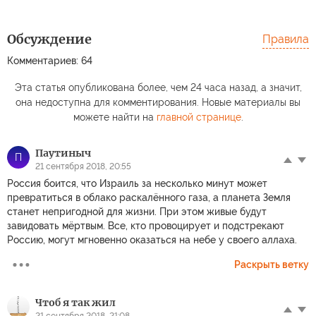
Обсуждение
Правила
Комментариев: 64
Российские
средние зарплаты
В Ро
Эта статья опубликована более, чем 24 часа назад, а значит,
сравнили с
Громкий звук в
стре
она недоступна для комментирования. Новые материалы вы
европейскими
Москве объяснили
дорож
можете найти на
главной странице
.
Паутиныч
П
21 сентября 2018, 20:55
Россия боится, что Израиль за несколько минут может
превратиться в облако раскалённого газа, а планета Земля
станет непригодной для жизни. При этом живые будут
завидовать мёртвым. Все, кто провоцирует и подстрекают
Россию, могут мгновенно оказаться на небе у своего аллаха.
Раскрыть ветку
Чтоб я так жил