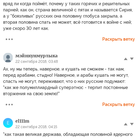
вряд ли когда поймёт, почему у таких горячих и решительных
парней, как он, страна величиной с пятак и называется Сирия,
а у "боязливых" русских она половину глобуса закрыла, а
вторая половина спать не может, всё готовится к войне с ней;
уже скоро 30 лет как.
Раскрыть ветку
мэйнкунмурлыка
22 сентября 2018, 03:48
Ах, ну мы теперь, наверное, и кушать не сможем - так нам,
перед арабами, стыдно! Наверное, и арабы кушать не могут,
спасть не могут, переживают, что о них русские подумают:
"как же полумиллиардный суперэтнос - терпит постоянные
вторжения на свою землю!"
Раскрыть ветку
el111m
E
22 сентября 2018, 04:15
"как такая великая держава, обладающая половиной ядерного