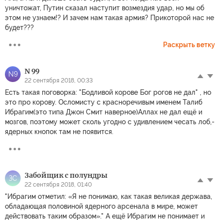
уничтожат, Путин сказал наступит возмездия удар, но мы об
этом не узнаем!? И зачем нам такая армия? Прикоторой нас не
будет???
Раскрыть ветку
N 99
N9
22 сентября 2018, 00:33
Есть такая поговорка: "Бодливой корове Бог рогов не дал" , но
это про корову. Осломисту с красноречивым именем Талиб
Ибрагим(это типа Джон Смит наверное)Аллах не дал ещё и
мозгов, поэтому может сколь угодно с удивлением чесать лоб,-
ядерных кнопок там не появится.
Забойщик с полундры
ЗС
22 сентября 2018, 01:40
"Ибрагим отметил: «Я не понимаю, как такая великая держава,
обладающая половиной ядерного арсенала в мире, может
действовать таким образом»." А ещё Ибрагим не понимает и