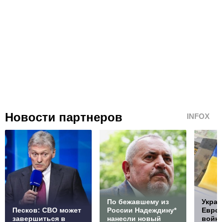
Новости партнеров
INFOX
По бежавшему из
Украи
Песков: СВО может
России Надеждину*
Европ
завершиться в
нанесли новый
войну