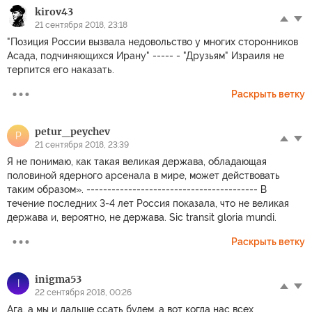
kirov43
21 сентября 2018, 23:18
"Позиция России вызвала недовольство у многих сторонников
Асада, подчиняющихся Ирану" ----- - "Друзьям" Израиля не
терпится его наказать.
Раскрыть ветку
petur_peychev
P
21 сентября 2018, 23:39
Я не понимаю, как такая великая держава, обладающая
половиной ядерного арсенала в мире, может действовать
таким образом». ----------------------------------------- В
течение последних 3-4 лет Россия показала, что не великая
держава и, вероятно, не держава. Sic transit gloria mundi.
Раскрыть ветку
inigma53
I
22 сентября 2018, 00:26
Ага, а мы и дальше ссать будем, а вот когда нас всех