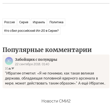
Россия
Сирия
Израиль
Политика
Кто сбил российский Ил-20 в Сирии?
Популярные комментарии
Забойщик с полундры
ЗС
22 сентября 2018, 01:40
10
"Ибрагим отметил: «Я не понимаю, как такая великая
держава, обладающая половиной ядерного арсенала в
мире, может действовать таким образом»." А ещё Ибрагим
не понимает и вряд ли когда поймёт, почему у таких горячих
и решительных парней, как он, страна величиной с пятак и
называется Сирия, а у "боязливых" русских она половину
Новости СМИ2
глобуса закрыла, а вторая половина спать не может, всё
готовится к войне с ней; уже скоро 30 лет как.