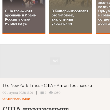
жестки
по отк
США транжирят
В Болгарии взорвался
Ормузс
арсеналы в Иране.
беспилотник,
и согл
Россия и Китай
аналогичный
остает
мотают на ус
украинским
досяга
The New York Times
США
Антон Трояновски
2
1050
09 августа 2026 17:01
ОРИГИНАЛ СТАТЬИ
США транжирят