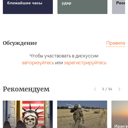
ближайшие часы
удар
Росс
Обсуждение
Правила
Чтобы участвовать в дискуссии
авторизуйтесь
или
зарегистрируйтесь
Рекомендуем
1
/
14
Иран 