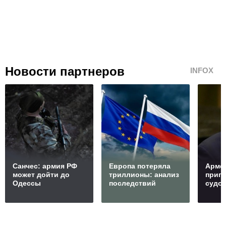
Новости партнеров
INFOX
Санчес: армия РФ
Европа потеряла
Арме
может дойти до
триллионы: анализ
пригр
Одессы
последствий
судо