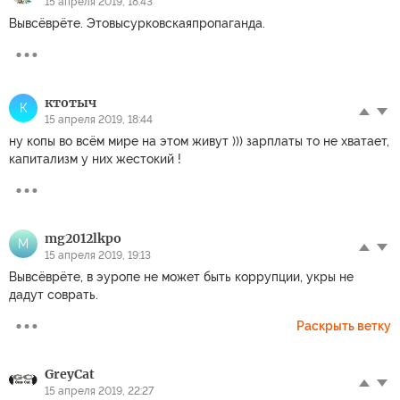
15 апреля 2019, 18:43
Вывсёврёте. Этовысурковскаяпропаганда.
ктотыч
К
15 апреля 2019, 18:44
ну копы во всём мире на этом живут ))) зарплаты то не хватает,
капитализм у них жестокий !
mg2012lkpo
M
15 апреля 2019, 19:13
Вывсёврёте, в эуропе не может быть коррупции, укры не
дадут соврать.
Раскрыть ветку
GreyCat
15 апреля 2019, 22:27