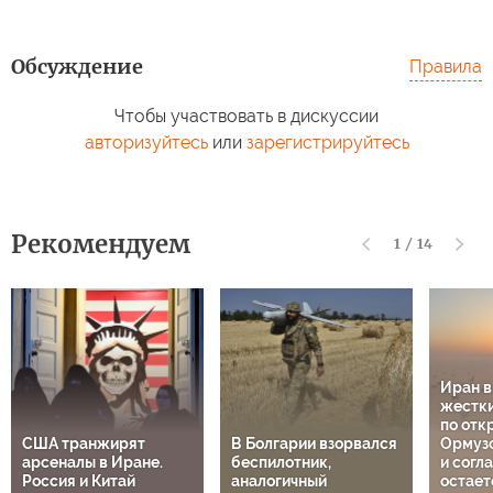
Обсуждение
Правила
Чтобы участвовать в дискуссии
авторизуйтесь
или
зарегистрируйтесь
Рекомендуем
1
/
14
Иран 
жестки
по отк
США транжирят
В Болгарии взорвался
Ормузс
арсеналы в Иране.
беспилотник,
и согл
Россия и Китай
аналогичный
остает