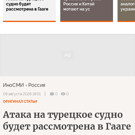
судно будет
Россия и Китай
аналог
рассмотрена в Гааге
мотают на ус
украи
ИноСМИ
Россия
0
0
09 августа 2026 18:01
ОРИГИНАЛ СТАТЬИ
Атака на турецкое судно
будет рассмотрена в Гааге