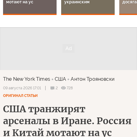
мотают на ус
украинским
досяга
The New York Times
США
Антон Трояновски
2
728
09 августа 2026 17:01
ОРИГИНАЛ СТАТЬИ
США транжирят
арсеналы в Иране. Россия
и Китай мотают на ус