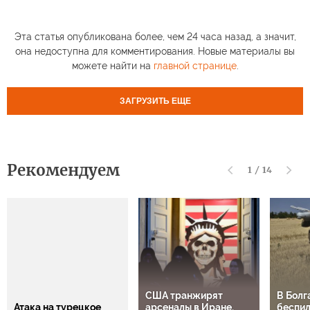
Эта статья опубликована более, чем 24 часа назад, а значит,
она недоступна для комментирования. Новые материалы вы
можете найти на
главной странице
.
ЗАГРУЗИТЬ ЕЩЕ
Рекомендуем
1
/
14
США транжирят
В Болг
Атака на турецкое
арсеналы в Иране.
беспил