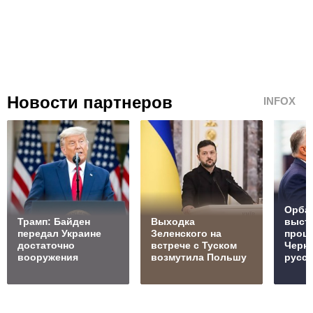
Новости партнеров
INFOX
Орбан
Трамп: Байден
Выходка
выст
передал Украине
Зеленского на
проц
достаточно
встрече с Туском
Черн
вооружения
возмутила Польшу
русск