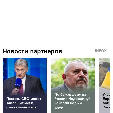
Новости партнеров
INFOX
По бежавшему из
Украи
Песков: СВО может
России Надеждину*
Европ
завершиться в
нанесли новый
войну
ближайшие часы
удар
Росс