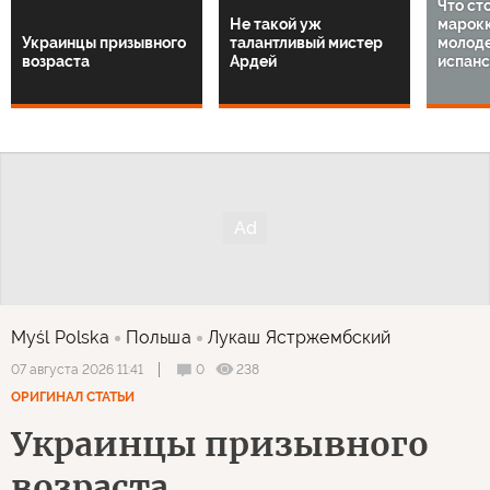
Что ст
Не такой уж
марок
Украинцы призывного
талантливый мистер
молод
возраста
Ардей
испанс
Myśl Polska
Польша
Лукаш Ястржембский
0
238
07 августа 2026 11:41
ОРИГИНАЛ СТАТЬИ
Украинцы призывного
возраста