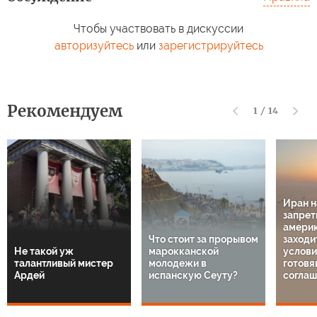
Чтобы участвовать в дискуссии
авторизуйтесь
или
зарегистрируйтесь
Рекомендуем
1
/
14
Иран 
запрет
амери
Что стоит за прорывом
заходи
Не такой уж
марокканской
услов
талантливый мистер
молодежи в
готовя
Ардей
испанскую Сеуту?
соглаш