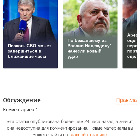
Арест
По бежавшему из
оцен
Песков: СВО может
России Надеждину*
перс
завершиться в
нанесли новый
порто
ближайшие часы
удар
сдел
Обсуждение
Правила
Комментариев: 1
Эта статья опубликована более, чем 24 часа назад, а значит,
она недоступна для комментирования. Новые материалы вы
можете найти на
главной странице
.