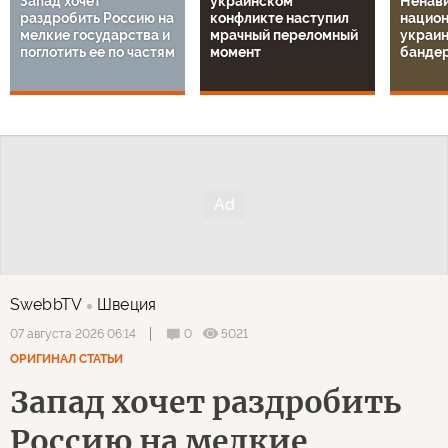
Запад хочет
украинском
Ненави
раздробить Россию на
конфликте наступил
национ
мелкие государства и
мрачный переломный
украин
поглотить ее по частям
момент
банде
SwebbTV
Швеция
0
5021
07 августа 2026 06:14
ОРИГИНАЛ СТАТЬИ
Запад хочет раздробить
Россию на мелкие