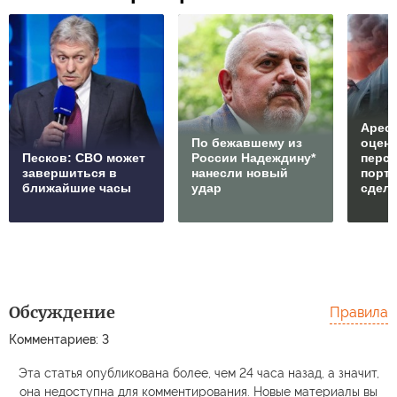
Арест
По бежавшему из
оцен
Песков: СВО может
России Надеждину*
перс
завершиться в
нанесли новый
порто
ближайшие часы
удар
сдел
Обсуждение
Правила
Комментариев: 3
Эта статья опубликована более, чем 24 часа назад, а значит,
она недоступна для комментирования. Новые материалы вы