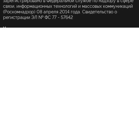
зарегистрировано в Федеральной службе по надзору в сфере
связи, информационных технологий и массовых коммуникаций
(Роскомнадзор) 08 апреля 2014 года. Свидетельство о
регистрации ЭЛ № ФС 77 - 57642
Учредитель:
Федеральное государственное унитарное предприятие
«Международное информационное агентство «Россия
сегодня» (МИА «Россия сегодня»).
При частичном использовании материалов ссылка на
ИноСМИ.Ru обязательна
(в интернете — гиперссылка), использование полных текстов
запрещено без письменного разрешения редакции.
Использование переводов в коммерческих целях запрещено
Форма обратной связи по защите персональных данных
© ИноСМИ.ru 2000-2026