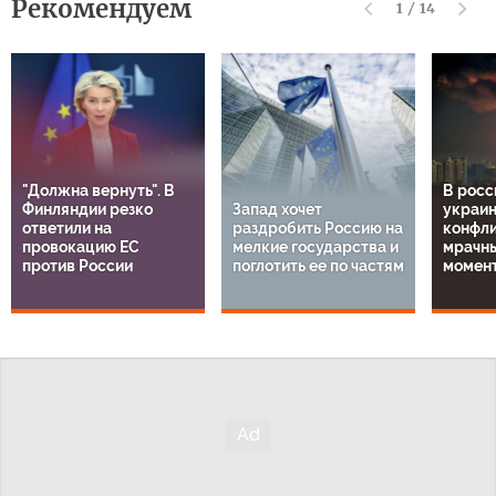
Рекомендуем
1
/
14
"Должна вернуть". В
В росс
Финляндии резко
Запад хочет
украи
ответили на
раздробить Россию на
конфли
провокацию ЕС
мелкие государства и
мрачн
против России
поглотить ее по частям
момен