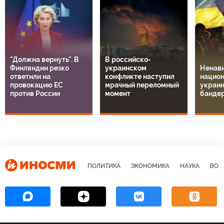
"Должна вернуть". В
В российско-
Финляндии резко
украинском
Ненави
ответили на
конфликте наступил
национ
провокацию ЕС
мрачный переломный
украин
против России
момент
банде
ПОЛИТИКА
ЭКОНОМИКА
НАУКА
ВОЕ