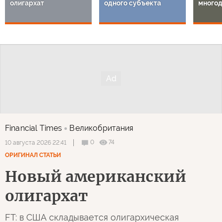
олигархат
одного субъекта
многод
Financial Times
Великобритания
0
74
10 августа 2026 22:41
ОРИГИНАЛ СТАТЬИ
Новый американский
олигархат
FT: в США складывается олигархическая