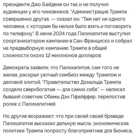
президенте Джо Байдене он так и не получил
аудиенции у его чиновников. “Администрация Трампа
совершенно другая, — сказал он. “Там нет ни одного
человека, с которым бы нельзя было взять и поговорить
по телефону”. В июне 2024 года Палихапития выступил
соорганизатором кампании в Сан-Франциско и собрал
на предвыборную кампанию Трампа в общей
сложности около 12 миллионов долларов.
Демократы заявили, что Палихапития, сам того не
желая, раскрыл уютный симбиоз между Трампом и
деловой элитой. “Правительство Дональда Трампа
создали сверхбогатые — для самих себя”, — написал
бывший советник Обамы Дэн Пфайффер, перепостив
ролик с Палихапитией.
Но другие возражают, что при своей своей браваде
Палихапития высказал дельную мысль: экономическая
политика Трампа попросту благоприятнее для бизнеса,