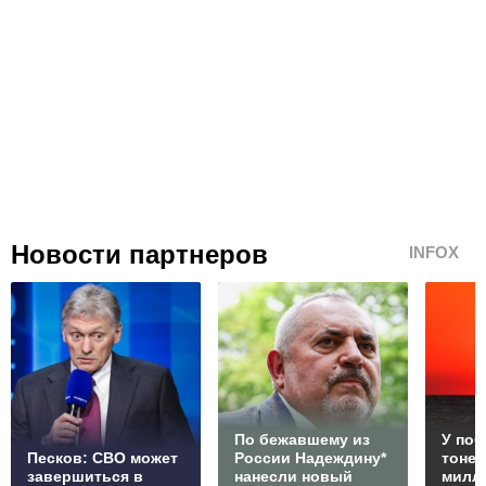
Новости партнеров
INFOX
По бежавшему из
У по
Песков: СВО может
России Надеждину*
тонет
завершиться в
нанесли новый
милл