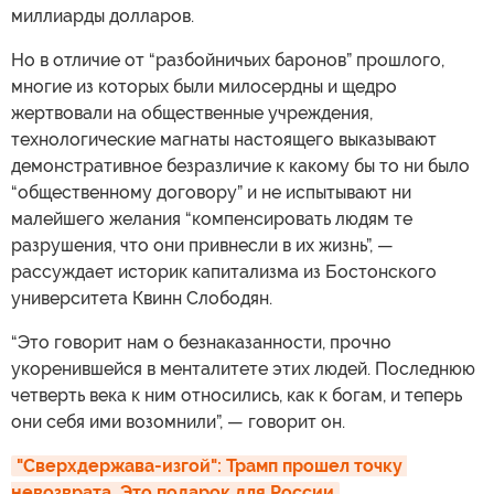
миллиарды долларов.
Но в отличие от “разбойничьих баронов” прошлого,
многие из которых были милосердны и щедро
жертвовали на общественные учреждения,
технологические магнаты настоящего выказывают
демонстративное безразличие к какому бы то ни было
“общественному договору” и не испытывают ни
малейшего желания “компенсировать людям те
разрушения, что они привнесли в их жизнь”, —
рассуждает историк капитализма из Бостонского
университета Квинн Слободян.
“Это говорит нам о безнаказанности, прочно
укоренившейся в менталитете этих людей. Последнюю
четверть века к ним относились, как к богам, и теперь
они себя ими возомнили”, — говорит он.
"Сверхдержава-изгой": Трамп прошел точку 
невозврата. Это подарок для России