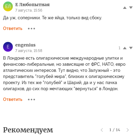
Обсуждение
Правила
Комментариев: 3
Чтобы участвовать в дискуссии
авторизуйтесь
или
зарегистрируйтесь
lubopitniy
L
1
7 августа, 15:53
Значит, война кончится не раньше чем Зеленский умрёт от
старости!
Ответить
Е Любопытная
ЕЛ
7 августа, 15:56
Да уж, соперники. Те же яйца, только вид сбоку.
Ответить