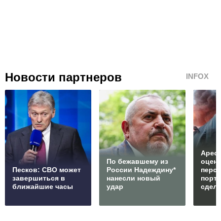
Новости партнеров
INFOX
Арест
По бежавшему из
оцен
Песков: СВО может
России Надеждину*
перс
завершиться в
нанесли новый
порто
ближайшие часы
удар
сдел