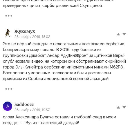
приведенных цитат, сербы ржали всей Скупщиной.
Жукомух
28 ноября 2019, 18:02
Это не первый скандал с нелегальными поставками сербских
боеприпасрв кому попало. В 2016 году боевики из
группировки Джабхат Ансар Ад-Дин(Фронт защитников Веры)
опубликовали видео, на котором они обстреливают сирийский
город Эль-Кунейтра сербскими минометными минами M62P8.
Боеприпасы умеренным головорезам были доставлены
прямиком из Сербии американской военной авиацией.
aaddoocc
A
28 ноября 2019, 19:57
слова Александра Вучича оставили глубокий след в моем
сердце. --- Вучич - настоящий джедай!