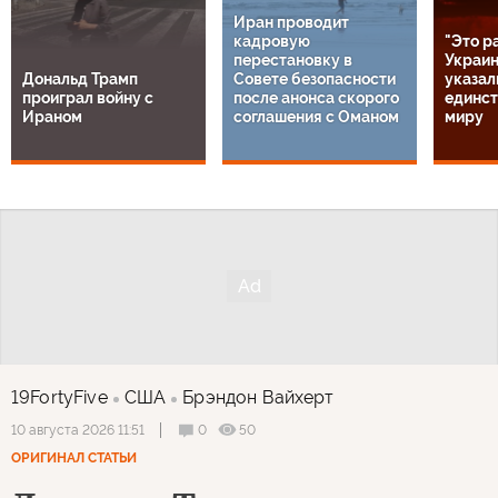
Иран проводит
кадровую
"Это р
перестановку в
Украин
Дональд Трамп
Совете безопасности
указал
проиграл войну с
после анонса скорого
единст
Ираном
соглашения с Оманом
миру
19FortyFive
США
Брэндон Вайхерт
0
50
10 августа 2026 11:51
ОРИГИНАЛ СТАТЬИ