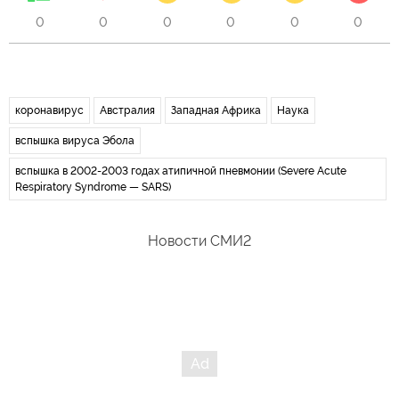
0
0
0
0
0
0
коронавирус
Австралия
Западная Африка
Наука
вспышка вируса Эбола
вспышка в 2002-2003 годах атипичной пневмонии (Severe Acute
Respiratory Syndrome — SARS)
Новости СМИ2