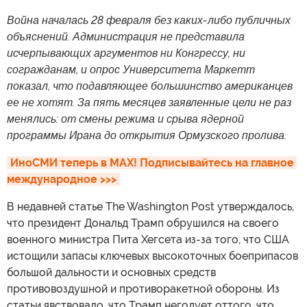
Война началась 28 февраля без каких-либо публичных
объяснений. Администрация не представила
исчерпывающих аргументов ни Конгрессу, ни
согражданам, и опрос Университета Маркетт
показал, что подавляющее большинство американцев
ее не хотят. За пять месяцев заявленные цели не раз
менялись: от смены режима и срыва ядерной
программы Ирана до открытия Ормузского пролива.
ИноСМИ теперь в MAX! Подписывайтесь на главное 
международное >>>
В недавней статье The Washington Post утверждалось,
что президент Дональд Трамп обрушился на своего
военного министра Пита Хегсета из-за того, что США
истощили запасы ключевых высокоточных боеприпасов
большой дальности и основных средств
противовоздушной и противоракетной обороны. Из
статьи явствовало, что Трамп негодует оттого, что