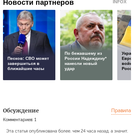
Новости партнеров
INFOX
По бежавшему из
Украи
Песков: СВО может
России Надеждину*
Европ
завершиться в
нанесли новый
войну
ближайшие часы
удар
Росс
Обсуждение
Правила
Комментариев: 1
Эта статья опубликована более, чем 24 часа назад, а значит,