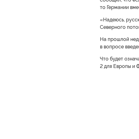
то Германии вме
«Надеюсь, русск
Cеверного поток
На прошлой неде
в вопросе введе
Что будет означ
2 для Европы и 