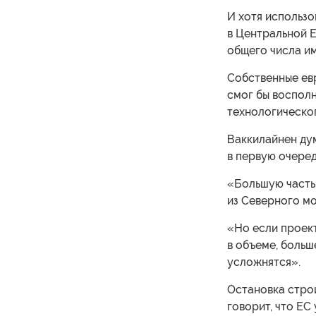
И хотя использо
в Центральной Е
общего числа и
Собственные ев
смог бы воспол
технологическог
Ваккилайнен дум
в первую очеред
«Большую часть 
из Северного мо
«Но если проект
в объеме, больш
усложнятся».
Остановка стро
говорит, что ЕС