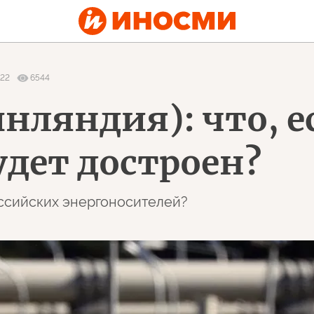
22
6544
инляндия): что, 
удет достроен?
оссийских энергоносителей?