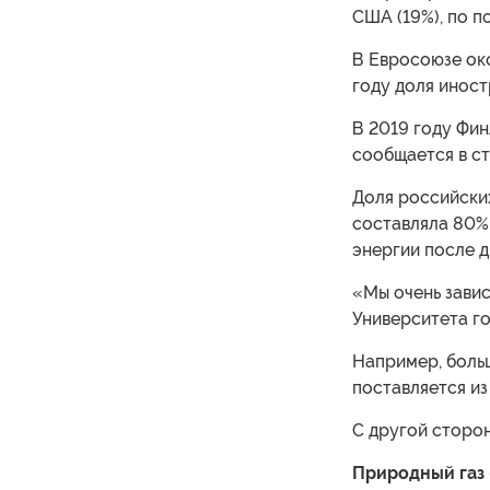
США (19%), по п
В Евросоюзе ок
году доля иност
В 2019 году Фин
сообщается в с
Доля российских
составляла 80%
энергии после д
«Мы очень зави
Университета го
Например, больш
поставляется из
С другой сторон
Природный газ