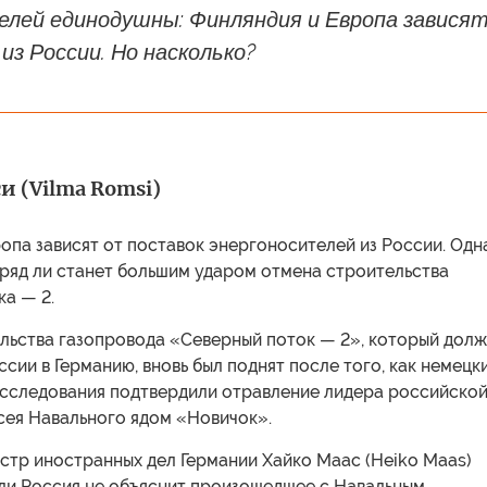
елей единодушны: Финляндия и Европа завися
из России. Но насколько?
и (Vilma Romsi)
опа зависят от поставок энергоносителей из России. Одн
вряд ли станет большим ударом отмена строительства
а — 2.
льства газопровода «Северный поток — 2», который дол
ссии в Германию, вновь был поднят после того, как немецк
сследования подтвердили отравление лидера российско
сея Навального ядом «Новичок».
стр иностранных дел Германии Хайко Маас (Heiko Maas)
ли Россия не объяснит произошедшее с Навальным,