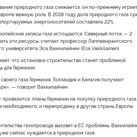
вание природного газа снижается, он по-прежнему играе
вропе важную роль. В 2018 году доля природного газа ср
мпортируемых энергоносителей составляла 22%.
ропейские запасы газа истощаются. Северный поток — 2
нить эти ресурсы, считает профессор Лаппеенрантского
о университета Эса Ваккилайнен (Esa Vakkilainen).
ает, что остановка строительства станет проблемой
ь для Германии.
своего газа Германия, Голландия и Бельгия получают
ря», — говорит Ваккилайнен.
 провалится, планы Германии на покупку природного газа
е необходимого, и перепродажу в другие страны Европы
ительства газопровода вызовет в ЕС проблемы. Ваккилайн
 уже сейчас нуждается в природном газе.