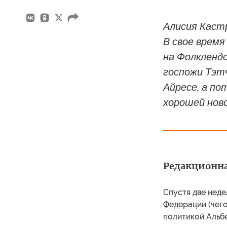
Алисия Каст
В свое время
на Фолклендс
госпожи Тэтч
Айресе, а по
хорошей нов
Редакционна
Спустя две неде
Федерации (чего
политикой Альб