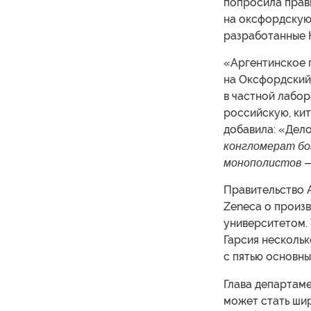
попросила прави
на оксфордскую
разработанные К
«Аргентинское п
на Оксфордский
в частной лабо
российскую, кит
добавила: «Дело
конгломерат бо
монополистов —
Правительство 
Zeneca о произ
университетом.
Гарсия нескольк
с пятью основн
Глава департаме
может стать шир