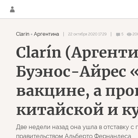
Clarin
Аргентина
22 октября 2020 17:29
5
20
Clarín (Аргент
Буэнос-Айрес 
вакцине, а пр
китайской и к
Две недели назад она ушла в отставку с 
правительством Альберто Фернандеса