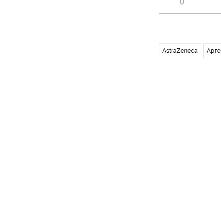
0
AstraZeneca
Арге