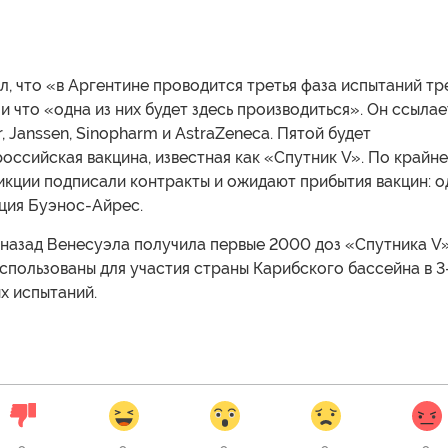
, что «в Аргентине проводится третья фаза испытаний тр
 и что «одна из них будет здесь производиться». Он ссыла
r, Janssen, Sinopharm и AstraZeneca. Пятой будет
оссийская вакцина, известная как «Спутник V». По крайн
икции подписали контракты и ожидают прибытия вакцин: о
нция Буэнос-Айрес.
 назад Венесуэла получила первые 2000 доз «Спутника V»
спользованы для участия страны Карибского бассейна в 3
х испытаний.