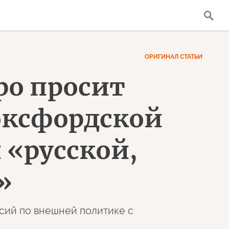
ОРИГИНАЛ СТАТЬИ
ро просит
оксфордской
 «русской,
»
асий по внешней политике c