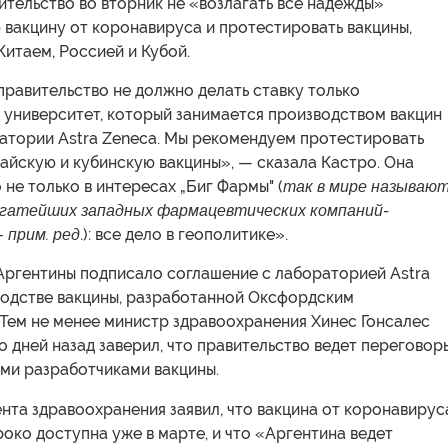
тельство во вторник не «возлагать все надежды»
 вакцину от коронавируса и протестировать вакцины,
итаем, Россией и Кубой.
равительство не должно делать ставку только
 университет, который занимается производством вакцин
ратории Astra Zeneca. Мы рекомендуем протестировать
айскую и кубинскую вакцины», — сказала Кастро. Она
 не только в интересах „Биг Фармы" (
так в мире называю
гатейших западных фармацевтических компаний-
 прим. ред
.): все дело в геополитике».
Аргентины подписало соглашение с лабораторией Astra
водстве вакцины, разработанной Оксфордским
 Тем не менее министр здравоохранения Хинес Гонсалес
о дней назад заверил, что правительство ведет переговор
ыми разработчиками вакцины.
нта здравоохранения заявил, что вакцина от коронавирус
око доступна уже в марте, и что «Аргентина ведет