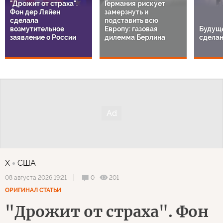
"Дрожит от страха".
Германия рискует
Фон дер Ляйен
замерзнуть и
сделала
подставить всю
возмутительное
Европу: газовая
Будуще
заявление о России
дилемма Берлина
сделан
X
США
0
201
08 августа 2026 19:21
ОРИГИНАЛ СТАТЬИ
"Дрожит от страха". Фон