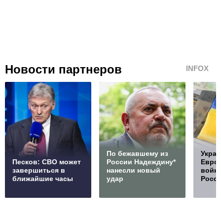
Новости партнеров
INFOX
По бежавшему из
Украи
Песков: СВО может
России Надеждину*
Европ
завершиться в
нанесли новый
войну
ближайшие часы
удар
Росс