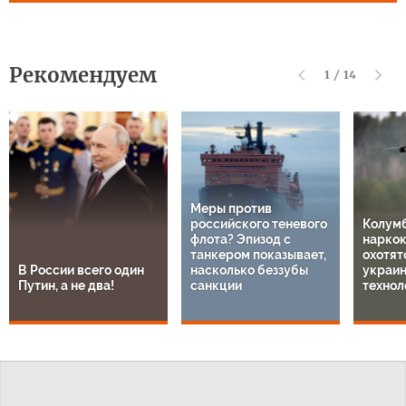
Рекомендуем
1
/
14
Меры против
российского теневого
Колум
флота? Эпизод с
нарко
танкером показывает,
охотят
В России всего один
насколько беззубы
украи
Путин, а не два!
санкции
технол