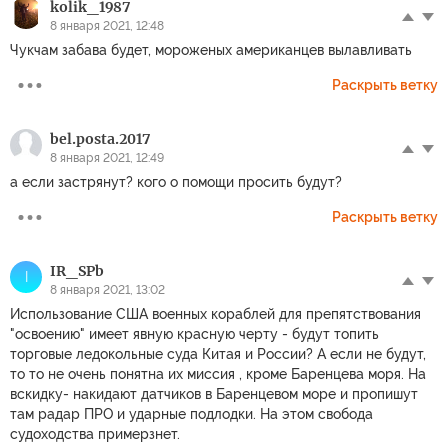
kolik_1987
8 января 2021, 12:48
Чукчам забава будет, мороженых американцев вылавливать
Раскрыть ветку
bel.posta.2017
8 января 2021, 12:49
а если застрянут? кого о помощи просить будут?
Раскрыть ветку
IR_SPb
I
8 января 2021, 13:02
Использование США военных кораблей для препятствования
"освоению" имеет явную красную черту - будут топить
торговые ледокольные суда Китая и России? А если не будут,
то то не очень понятна их миссия , кроме Баренцева моря. На
вскидку- накидают датчиков в Баренцевом море и пропишут
там радар ПРО и ударные подлодки. На этом свобода
судоходства примерзнет.