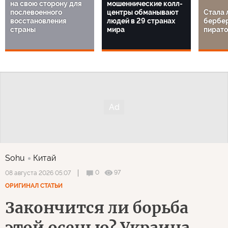
на свою сторону для
мошеннические колл-
послевоенного
центры обманывают
Стала 
восстановления
людей в 29 странах
бербе
страны
мира
пират
Sohu
Китай
0
97
08 августа 2026 05:07
ОРИГИНАЛ СТАТЬИ
Закончится ли борьба
этой осенью? Украина