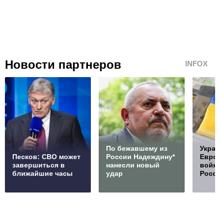
Новости партнеров
INFOX
По бежавшему из
Украи
Песков: СВО может
России Надеждину*
Европ
завершиться в
нанесли новый
войну
ближайшие часы
удар
Росс