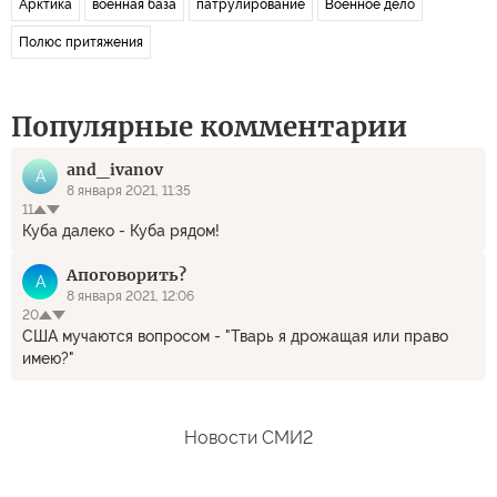
Арктика
военная база
патрулирование
Военное дело
Полюс притяжения
Популярные комментарии
and_ivanov
A
8 января 2021, 11:35
11
Куба далеко - Куба рядом!
Апоговорить?
А
8 января 2021, 12:06
20
США мучаются вопросом - "Тварь я дрожащая или право
имею?"
Новости СМИ2