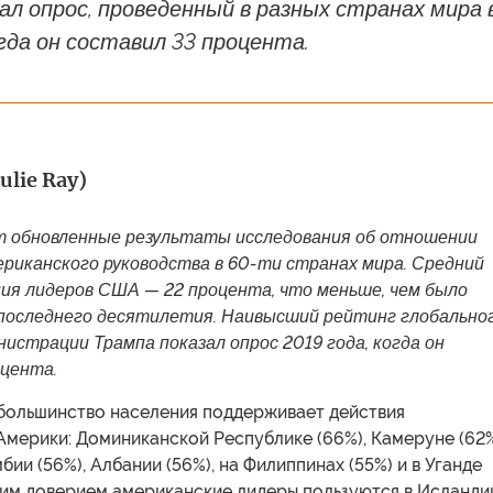
ал опрос, проведенный в разных странах мира 
огда он составил 33 процента.
ulie Ray)
т обновленные результаты исследования об отношении
ериканского руководства в 60-ти странах мира. Средний
ния лидеров США — 22 процента, что меньше, чем было
последнего десятилетия. Наивысший рейтинг глобально
истрации Трампа показал опрос 2019 года, когда он
оцента.
 большинство населения поддерживает действия
мерики: Доминиканской Республике (66%), Камеруне (62%
мбии (56%), Албании (56%), на Филиппинах (55%) и в Уганде
шим доверием американские лидеры пользуются в Исланди