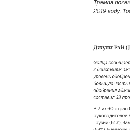
Трампа показ
2019 году. Т
Джули Рэй (J
Gallup сообщае
к действиям ам
уровень одобре
большую часть 
одобрения админ
составил 33 пр
В 7 из 60 стран
руководителей А
Грузии (61%), За
(53%). Наимень