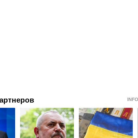
артнеров
INF