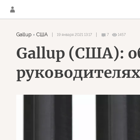
Gallup
США
19 января 2021 13:17
7
1457
Gallup (США): 
руководителя