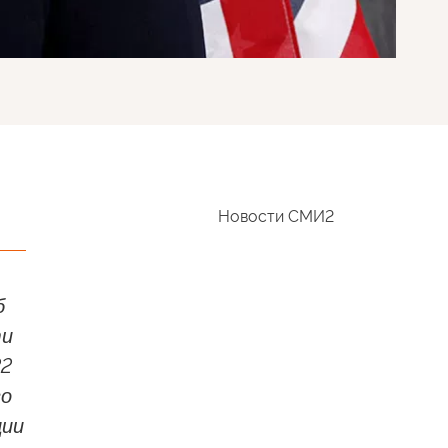
Новости СМИ2
б
ти
22
го
ции