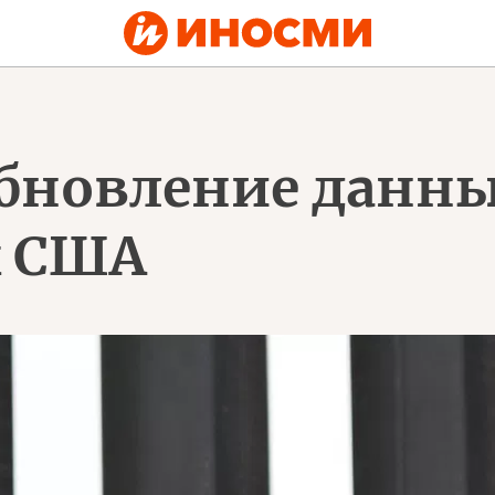
обновление данных
х США