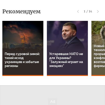
Рекомендуем
1
/
14
Новый
технол
Перед суровой зимой:
Устаревшая НАТО не
прорыв
тихий исход
для Украины?
конфли
украинцев и забытые
"Залужный играет на
возгла
регионы
эмоциях"
фирмы