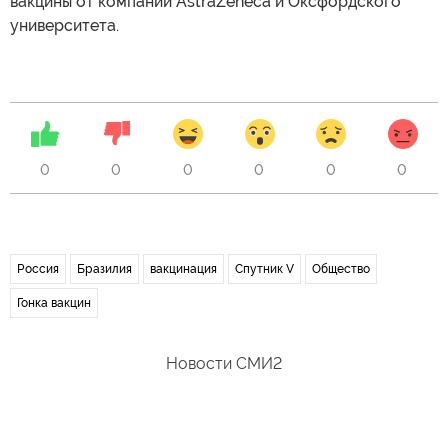
вакцины от компании AstraZeneca и Оксфордского
университета.
0
0
0
0
0
0
Россия
Бразилия
вакцинация
Спутник V
Общество
Гонка вакцин
Новости СМИ2