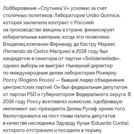
Лоббирование «Спутника V» усилено за счет
столичных политиков. Лаборатория União Química,
которая заключила контракт с Россией
на производство вакцины в стране, финансирует
избирательные кампании, когда это позволено.
Владелец компании Фернанду ди Кастру Маркес
(Fernando de Castro Marques) в 2018 году был
кандидатом в сенаторы от партии «Solidariedade»,
однако выборы не выиграл. Нынешний директор
по международным делам лаборатории Рожериу
Россу (Rogério Rosso) — бывший лидер объединения
центристских партий. Он был федеральным депутатом
от партии PSD и губернатором Федерального округа. В
2016 году Россу возглавлял комиссию, одобрившую
импичмент экс-президента Дилмы Русеф, кроме того,
баллотировался на пост главы палаты депутатов
в качестве наследника Эдуарду Кунья (Eduardo Cunha),
которого отстранили и посадили в тюрьму.