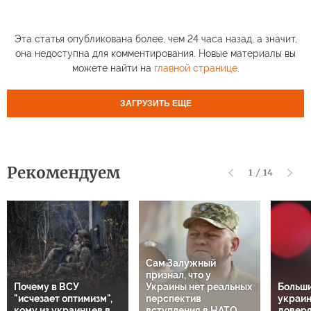
Эта статья опубликована более, чем 24 часа назад, а значит,
она недоступна для комментирования. Новые материалы вы
можете найти на
главной странице
.
ЗАГРУЗИТЬ ЕЩЕ
Рекомендуем
1
/
14
Сам Залужный
признал, что у
Почему в ВСУ
Украины нет реальных
Больш
"исчезает оптимизм",
перспектив
украин
кому из украинцев в
вступления в НАТО.
довер