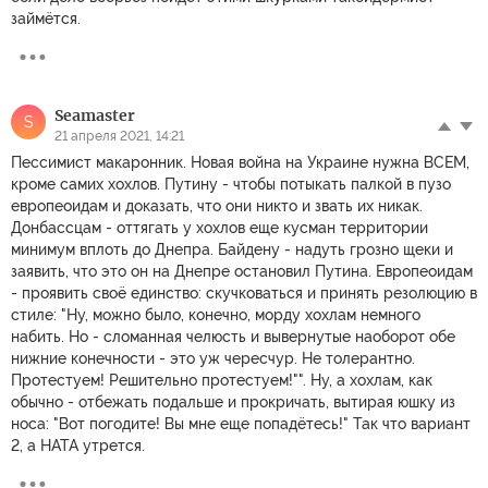
займётся.
Seamaster
S
21 апреля 2021, 14:21
Пессимист макаронник. Новая война на Украине нужна ВСЕМ,
кроме самих хохлов. Путину - чтобы потыкать палкой в пузо
европеоидам и доказать, что они никто и звать их никак.
Донбассцам - оттягать у хохлов еще кусман территории
минимум вплоть до Днепра. Байдену - надуть грозно щеки и
заявить, что это он на Днепре остановил Путина. Европеоидам
- проявить своё единство: скучковаться и принять резолюцию в
стиле: "Ну, можно было, конечно, морду хохлам немного
набить. Но - сломанная челюсть и вывернутые наоборот обе
нижние конечности - это уж чересчур. Не толерантно.
Протестуем! Решительно протестуем!"". Ну, а хохлам, как
обычно - отбежать подальше и прокричать, вытирая юшку из
носа: "Вот погодите! Вы мне еще попадётесь!" Так что вариант
2, а НАТА утрется.