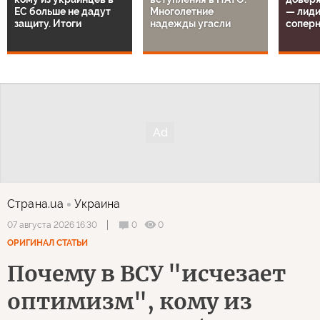
ЕС больше не дадут
Многолетние
— лиди
защиту. Итоги
надежды угасли
сопер
Страна.ua
Украина
0
0
07 августа 2026 16:30
ОРИГИНАЛ СТАТЬИ
Почему в ВСУ "исчезает
оптимизм", кому из