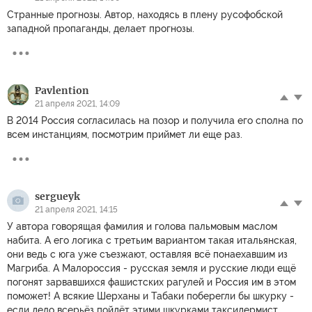
Странные прогнозы. Автор, находясь в плену русофобской
западной пропаганды, делает прогнозы.
Pavlention
21 апреля 2021, 14:09
В 2014 Россия согласилась на позор и получила его сполна по
всем инстанциям, посмотрим приймет ли еще раз.
sergueyk
21 апреля 2021, 14:15
У автора говорящая фамилия и голова пальмовым маслом
набита. А его логика с третьим вариантом такая итальянская,
они ведь с юга уже съезжают, оставляя всё понаехавшим из
Магриба. А Малороссия - русская земля и русские люди ещё
погонят зарвавшихся фашистских рагулей и Россия им в этом
поможет! А всякие Шерханы и Табаки поберегли бы шкурку -
если дело всерьёз пойдёт этими шкурками таксидермист