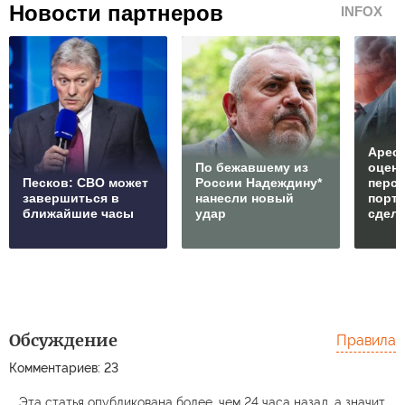
Новости партнеров
INFOX
Арест
По бежавшему из
оцен
Песков: СВО может
России Надеждину*
перс
завершиться в
нанесли новый
порто
ближайшие часы
удар
сдел
Обсуждение
Правила
Комментариев: 23
Эта статья опубликована более, чем 24 часа назад, а значит,