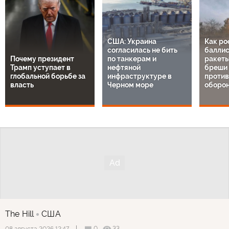
США: Украина
Как ро
согласилась не бить
баллис
Почему президент
по танкерам и
ракеты
Трамп уступает в
нефтяной
бреши 
глобальной борьбе за
инфраструктуре в
проти
власть
Черном море
оборон
The Hill
США
0
33
08 августа 2026 12:47