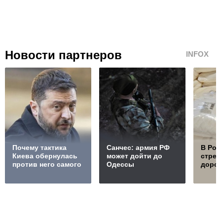
Новости партнеров
INFOX
Почему тактика
Санчес: армия РФ
В Ро
Киева обернулась
может дойти до
стре
против него самого
Одессы
дорож