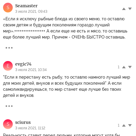
Seamaster
S
3 июля 2021, 09:43
«Если я исключу рыбные блюда из своего меню, то оставлю
своим детям и будущим поколениям гораздо лучший
мир».+++++++++++++++++ А если еще не есть и мясо, то оставишь
еще более лучший мир. Причем - ОЧЕНЬ БЫСТРО оставишь.
evgic74
E
1
3 июля 2021, 10:34
"Если я перестану есть рыбу, то оставлю намного лучший мир
для моих детей, внуков и всех будущих поколений" А если
самоликвидируешься, то мир станет еще лучше без твоих
детей и внуков.
sciurus
S
1
3 июля 2021, 11:12
Реальность ставит перед людьми, которые могут хотя бы