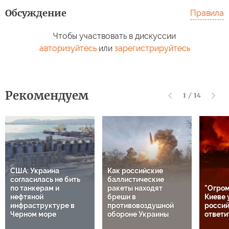
Обсуждение
Правила
Чтобы участвовать в дискуссии
авторизуйтесь
или
зарегистрируйтесь
Рекомендуем
1
/
14
США: Украина
Как российские
согласилась не бить
баллистические
по танкерам и
ракеты находят
"Огром
нефтяной
бреши в
Киеве 
инфраструктуре в
противовоздушной
россий
Черном море
обороне Украины
ответи