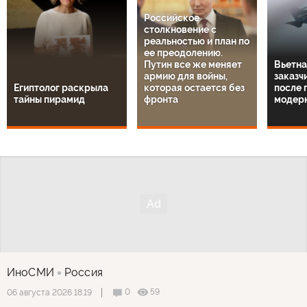
Российское
столкновение с
реальностью и план по
ее преодолению.
Путин все же меняет
Вьетна
армию для войны,
заказч
Египтолог раскрыла
которая остается без
после 
тайны пирамид
фронта
модер
ИноСМИ
Россия
0
59
06 августа 2026 18:19