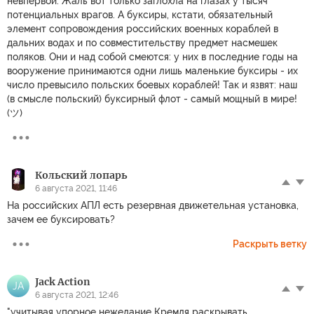
невпервой. Жаль вот только заглохла на глазах у тысяч
потенциальных врагов. А буксиры, кстати, обязательный
элемент сопровождения российских военных кораблей в
дальних водах и по совместительству предмет насмешек
поляков. Они и над собой смеются: у них в последние годы на
вооружение принимаются одни лишь маленькие буксиры - их
число превысило польских боевых кораблей! Так и язвят: наш
(в смысле польский) буксирный флот - самый мощный в мире!
(ツ)
Кольский лопарь
6 августа 2021, 11:46
На российских АПЛ есть резервная движетельная установка,
зачем ее буксировать?
Раскрыть ветку
Jack Action
JA
6 августа 2021, 12:46
"учитывая упорное нежелание Кремля раскрывать