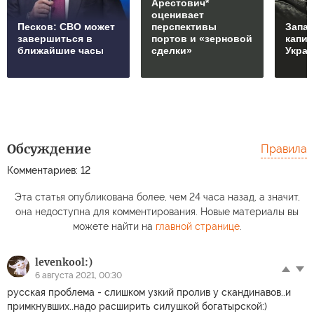
Арестович*
оценивает
Песков: СВО может
перспективы
Запад
завершиться в
портов и «зерновой
капи
ближайшие часы
сделки»
Укра
Обсуждение
Правила
Комментариев: 12
Эта статья опубликована более, чем 24 часа назад, а значит,
она недоступна для комментирования. Новые материалы вы
можете найти на
главной странице
.
levenkool:)
6 августа 2021, 00:30
русская проблема - слишком узкий пролив у скандинавов..и
примкнувших..надо расширить силушкой богатырской:)