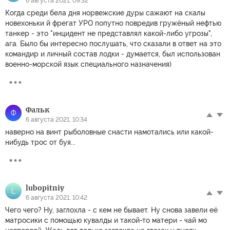
6 августа 2021, 09:32
Когда среди бела дня норвежские дуры сажают на скалы
новехоньки й фрегат УРО попутно повредив гружёный нефтью
танкер - это "инцидент не представлял какой-либо угрозы",
ага. Было бы интересно послушать, что сказали в ответ на это
командир и личный состав лодки - думается, был использован
военно-морской язык специального назначения)
Фальк
Ф
6 августа 2021, 10:34
наверно на винт рыболовные снасти намотались или какой-
нибудь трос от буя...
lubopitniy
L
6 августа 2021, 10:42
Чего чего? Ну, заглохла - с кем не бывает. Ну снова завели её
матросики с помощью кувалды и такой-то матери - чай мо