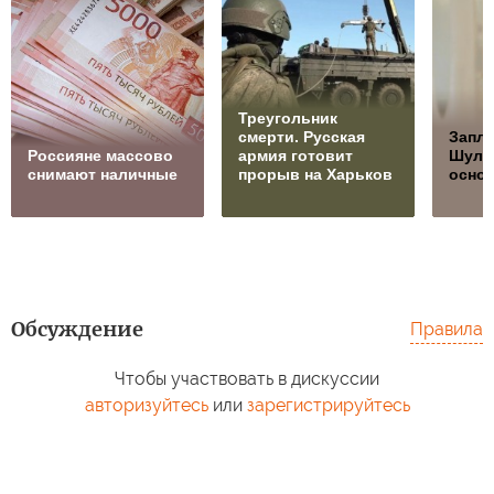
Треугольник
смерти. Русская
Запла
Россияне массово
армия готовит
Шуль
снимают наличные
прорыв на Харьков
осно
Обсуждение
Правила
Чтобы участвовать в дискуссии
авторизуйтесь
или
зарегистрируйтесь