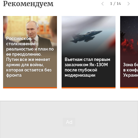
Рекомендуем
1
/
14
Российское
столкновение с
реальностью и план по
ее преодолению.
Путин все же меняет
Вьетнам стал первым
армию для войны,
заказчиком Як-130М
Зона б
которая остается без
после глубокой
в конф
фронта
модернизации
Украин