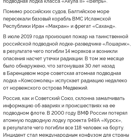
подводная лодка класса «Акула II» «Вепрь».
Помимо российских судов, Балтийское море
пересекали базовый корабль ВМС Исламской
Республики Иран «Макран» и фрегат «Саханд».
В июле 2019 года произошел пожар на таинственной
российской подводной лодке-разведчике «Лошарик»,
в результате чего погибли 14 моряков и возникли
опасения насчет утечки радиации. В том же месяце
было обнаружено, что затонувшая 30 лет назад
в Баренцевом море советская атомная подводная
лодка «Комсомолец» испускает радиацию недалеко
от норвежского острова Медвежий.
Россия, как и Советский Союз, склонна замалчивать
информацию об авариях и происшествиях на ее
подводном флоте. В 2000 году ВМФ России потерял
атомную подводную лодку проекта 949А «Курск»,
в результате чего погибли все 118 человек на борту.
Инцидент стал международным конфузом для страны