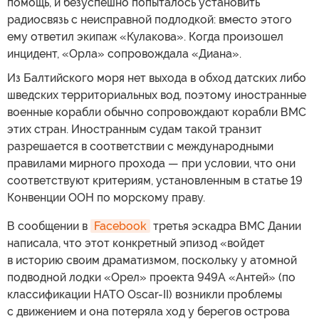
помощь, и безуспешно попыталось установить
радиосвязь с неисправной подлодкой: вместо этого
ему ответил экипаж «Кулакова». Когда произошел
инцидент, «Орла» сопровождала «Диана».
Из Балтийского моря нет выхода в обход датских либо
шведских территориальных вод, поэтому иностранные
военные корабли обычно сопровождают корабли ВМС
этих стран. Иностранным судам такой транзит
разрешается в соответствии с международными
правилами мирного прохода — при условии, что они
соответствуют критериям, установленным в статье 19
Конвенции ООН по морскому праву.
В сообщении в
Facebook
третья эскадра ВМС Дании
написала, что этот конкретный эпизод «войдет
в историю своим драматизмом, поскольку у атомной
подводной лодки «Орел» проекта 949А «Антей» (по
классификации НАТО Oscar-II) возникли проблемы
с движением и она потеряла ход у берегов острова