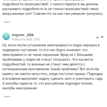
подробности происшествий", с какого перепуга мы должны
раскрывать подробности (и не только происшествий) своих
вооруженных сил? Совсем что ли они там умишком тронулись;
eugene_kkk
E
6 августа 2021, 17:21
Ну, если после устранения неисправности лодка перешла в
подводное состояние, то это как-будто означает, что
неисправность не такая серьезная. Вряд ли с большими
проблемами у лодки её станут погружать. Что касается
подробностей, то военные не станут ими делится с
потенциальным противником. Какие проблемы? Вот если бы
ракету не смогли запустить, когда поступил приказ. Подлодка
в основном выполняет задачу сделать залп и уничтожить гада.
А жалобы гадов на то, что российские подлодки плохие,
жалобы неискренние.