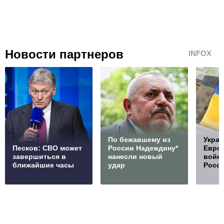
Новости партнеров
INFOX
По бежавшему из
Украи
Песков: СВО может
России Надеждину*
Европ
завершиться в
нанесли новый
войну
ближайшие часы
удар
Росс