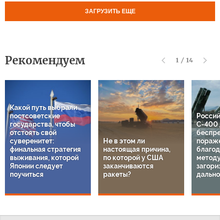
ЗАГРУЗИТЬ ЕЩЕ
Рекомендуем
1
/
14
Какой путь выбрали
постсоветские
Россий
государства, чтобы
С-400 
отстоять свой
беспр
суверенитет:
Не в этом ли
пораж
финальная стратегия
настоящая причина,
благод
выживания, которой
по которой у США
методу
Японии следует
заканчиваются
загори
поучиться
ракеты?
дально