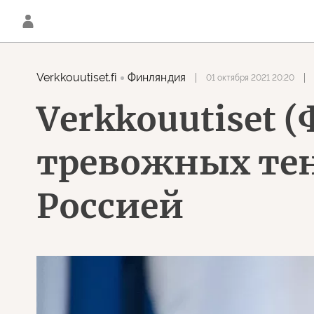
Verkkouutiset.fi
Финляндия
01 октября 2021 20:20
Verkkouutiset 
тревожных тен
Россией