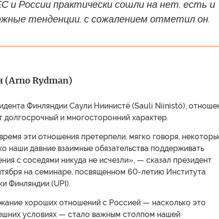
 и России практически сошли на нет, есть и
ожные тенденции, с сожалением отметил он.
 (Arno Rydman)
дента Финляндии Саули Ниинистё (Sauli Niinistö), отноше
т долгосрочный и многосторонний характер.
время эти отношения претерпели, мягко говоря, некоторы
ко наши давние взаимные обязательства поддерживать
ия с соседями никуда не исчезли», — сказал президент
нтября на семинаре, посвященном 60-летию Института
и Финляндии (UPI).
ржание хороших отношений с Россией — насколько это
ешних условиях — стало важным столпом нашей