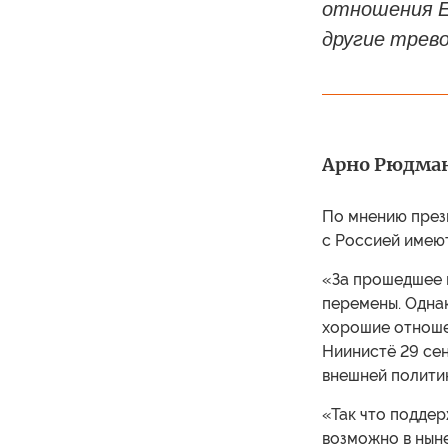
отношения ЕС
другие трев
Арно Рюдман
По мнению прези
с Россией имею
«За прошедшее 
перемены. Одна
хорошие отношен
Ниинистё 29 се
внешней политик
«Так что подде
возможно в нын