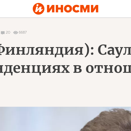
20
6687
(Финляндия): Сау
денциях в отно