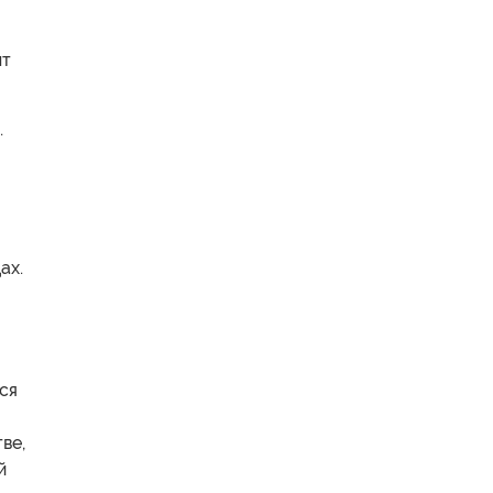
нт
.
ах.
ся
ве,
й