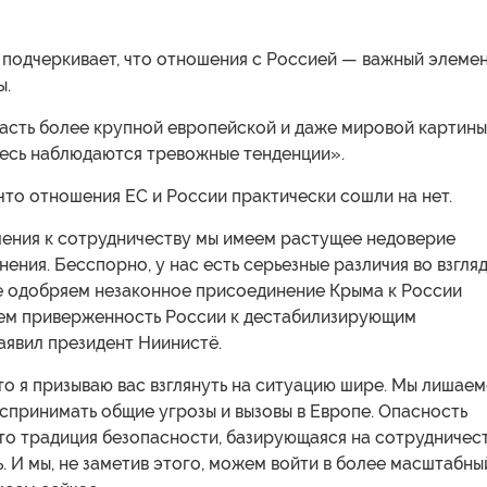
 подчеркивает, что отношения с Россией — важный элеме
ы.
асть более крупной европейской и даже мировой картины
десь наблюдаются тревожные тенденции».
что отношения ЕС и России практически сошли на нет.
ения к сотрудничеству мы имеем растущее недоверие
нения. Бесспорно, у нас есть серьезные различия во взгляд
е одобряем незаконное присоединение Крыма к России
уем приверженность России к дестабилизирующим
аявил президент Ниинистё.
о я призываю вас взглянуть на ситуацию шире. Мы лишаем
спринимать общие угрозы и вызовы в Европе. Опасность
что традиция безопасности, базирующаяся на сотрудничест
. И мы, не заметив этого, можем войти в более масштабны