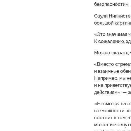
безопасности».
Саули Ниинистё
большой картин
«Это значимая ч
К сожалению, з
Можно сказать, 
«Вместо стремл
и взаимные обви
Например, мы н
и не приветств
действиям», — з
«Несмотря на эт
возможности во
состоит в том, 
может исчезнуть