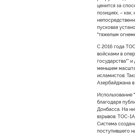
ценится за спо
позициях, – как,
непосредственно
пусковая устан
"тяжелым огнеме
С 2016 года ТО
войсками в опер
государства"* и 
меньшем масшта
исламистов. Та
Азербайджана в
Использование 
благодаря публ
Донбасса. На н
взрывов. ТОС-1А
Система создана
поступившего на