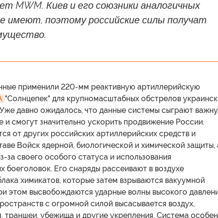
шет MWM. Киев и его союзники аналогичных
не имеют, поэтому российские силы получат
мущество.
нные применили 220-мм реактивную артиллерийскую
А
"Солнцепек" для крупномасштабных обстрелов украинск
 Уже давно ожидалось, что данные системы сыграют важн
е и смогут значительно ускорить продвижение России.
ся от других российских артиллерийских средств и
таве Войск ядерной, биологической и химической защиты, 
из-за своего особого статуса и использования
 боеголовок. Его снаряды рассеивают в воздухе
блака химикатов, которые затем взрываются вакуумной
ри этом высвобождаются ударные волны высокого давлени
пространств с огромной силой высасывается воздух,
, траншеи, убежища и другие укрепления. Система особе