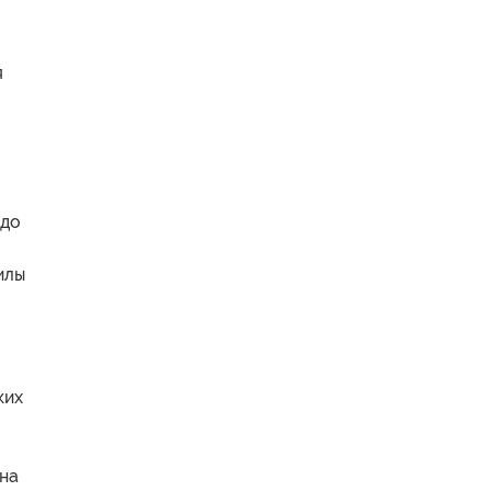
я
здо
илы
ких
 на