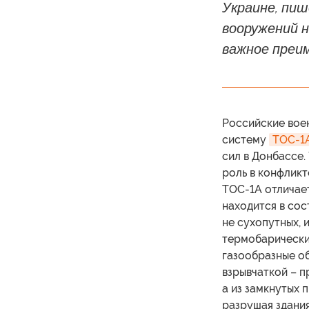
Украине, пи
вооружений 
важное преи
Российские вое
систему
ТОС-1
сил в Донбассе.
роль в конфликт
ТОС-1А отличает
находится в сос
не сухопутных, 
термобарических
газообразные о
взрывчаткой – п
а из замкнутых 
разрушая здания