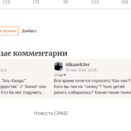
106
173
99
105
188
а Украине
Донбасс
ные комментарии
AlkazeltZer
11:11
30 мая 2022, 12:09
163
 "Аль-Каиды"*,
Всё время хочется спросить! Как-как?!
дарства" // Значит они
Кого вы там на "гиляку"? Чьих детей
 Кто бы мог подумать.
резать собирались? Какие-такие танк
аны давать им
на красной площади?!
ежище.
Новости СМИ2