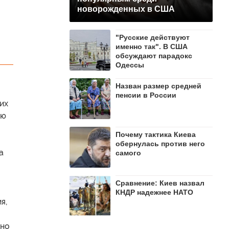
новорожденных в США
"Русские действуют
именно так". В США
обсуждают парадокс
Одессы
Назван размер средней
пенсии в России
их
ую
Почему тактика Киева
обернулась против него
а
самого
Сравнение: Киев назвал
КНДР надежнее НАТО
я,
нно