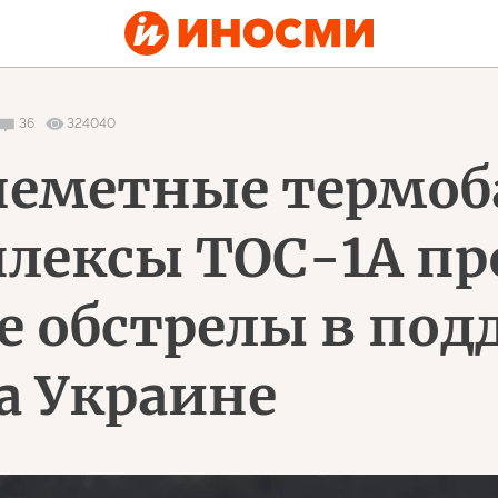
36
324040
неметные термоб
лексы ТОС-1А пр
 обстрелы в под
а Украине