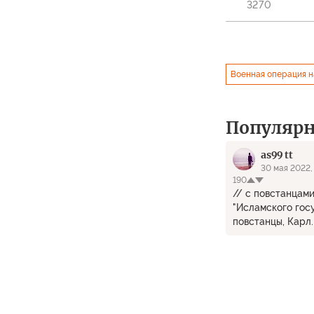
3270
Военная операция н
Популяр
as99 tt
30 мая 2022, 
190
// с повстанцами
"Исламского госу
повстанцы, Карл.
США просто обяз
политическое уб