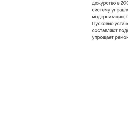
дежурство в 200
систему управл
модернизацию, 
Пусковые устано
составляют под
упрощает ремон