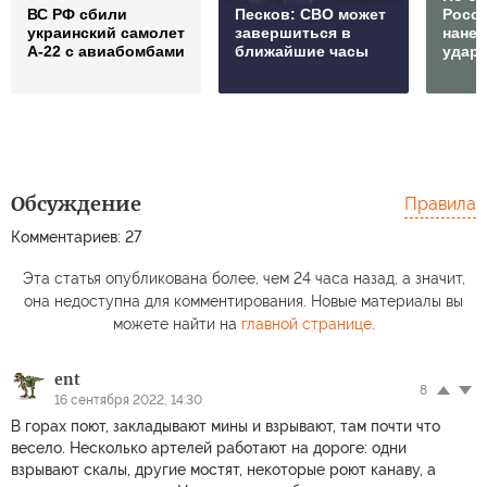
ВС РФ сбили
Песков: СВО может
Росс
украинский самолет
завершиться в
нане
А-22 с авиабомбами
ближайшие часы
удар
Обсуждение
Правила
Комментариев: 27
Эта статья опубликована более, чем 24 часа назад, а значит,
она недоступна для комментирования. Новые материалы вы
можете найти на
главной странице
.
ent
8
16 сентября 2022, 14:30
В горах поют, закладывают мины и взрывают, там почти что
весело. Несколько артелей работают на дороге: одни
взрывают скалы, другие мостят, некоторые роют канаву, а