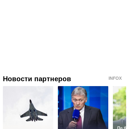
Новости партнеров
INFOX
По б