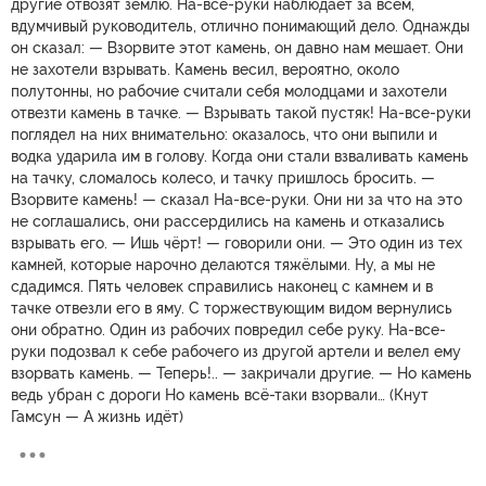
другие отвозят землю. На-все-руки наблюдает за всем,
вдумчивый руководитель, отлично понимающий дело. Однажды
он сказал: — Взорвите этот камень, он давно нам мешает. Они
не захотели взрывать. Камень весил, вероятно, около
полутонны, но рабочие считали себя молодцами и захотели
отвезти камень в тачке. — Взрывать такой пустяк! На-все-руки
поглядел на них внимательно: оказалось, что они выпили и
водка ударила им в голову. Когда они стали взваливать камень
на тачку, сломалось колесо, и тачку пришлось бросить. —
Взорвите камень! — сказал На-все-руки. Они ни за что на это
не соглашались, они рассердились на камень и отказались
взрывать его. — Ишь чёрт! — говорили они. — Это один из тех
камней, которые нарочно делаются тяжёлыми. Ну, а мы не
сдадимся. Пять человек справились наконец с камнем и в
тачке отвезли его в яму. С торжествующим видом вернулись
они обратно. Один из рабочих повредил себе руку. На-все-
руки подозвал к себе рабочего из другой артели и велел ему
взорвать камень. — Теперь!.. — закричали другие. — Но камень
ведь убран с дороги Но камень всё-таки взорвали… (Кнут
Гамсун — А жизнь идёт)