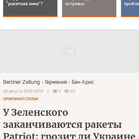
"ракетная зима"?
островах
пробл
Berliner Zeitung
Германия
Бен Арис
0
271
06 августа 2026 08:04
ОРИГИНАЛ СТАТЬИ
У Зеленского
заканчиваются ракеты
Patriot: грозит ли Украине