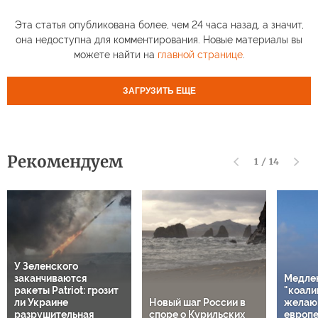
Эта статья опубликована более, чем 24 часа назад, а значит,
она недоступна для комментирования. Новые материалы вы
можете найти на
главной странице
.
ЗАГРУЗИТЬ ЕЩЕ
Рекомендуем
1
/
14
У Зеленского
заканчиваются
Медле
ракеты Patriot: грозит
"коали
ли Украине
Новый шаг России в
желаю
разрушительная
споре о Курильских
европе