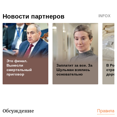
Новости партнеров
INFOX
Это финал.
Вынесли
Заплатит за все. За
В Ро
смертельный
Шульман взялись
стре
приговор
основательно
дорож
Обсуждение
Правила