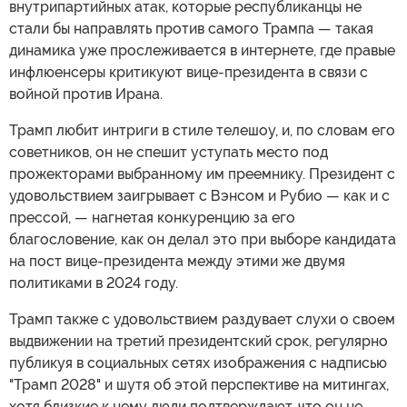
внутрипартийных атак, которые республиканцы не
стали бы направлять против самого Трампа — такая
динамика уже прослеживается в интернете, где правые
инфлюенсеры критикуют вице-президента в связи с
войной против Ирана.
Трамп любит интриги в стиле телешоу, и, по словам его
советников, он не спешит уступать место под
прожекторами выбранному им преемнику. Президент с
удовольствием заигрывает с Вэнсом и Рубио — как и с
прессой, — нагнетая конкуренцию за его
благословение, как он делал это при выборе кандидата
на пост вице-президента между этими же двумя
политиками в 2024 году.
Трамп также с удовольствием раздувает слухи о своем
выдвижении на третий президентский срок, регулярно
публикуя в социальных сетях изображения с надписью
"Трамп 2028" и шутя об этой перспективе на митингах,
хотя близкие к нему люди подтверждают, что он не