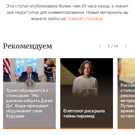
Эта статья опубликована более, чем 24 часа назад, а значит,
она недоступна для комментирования. Новые материалы вы
можете найти на
главной странице
.
Рекомендуем
1
/
14
Росси
Трамп обращается к
столкн
спонсорам: "Мы
реальн
должны избрать Джей
ее пре
Ди". Вице-президент
Путин 
обдумывает свое
Египтолог раскрыла
армию,
будущее
тайны пирамид
остает