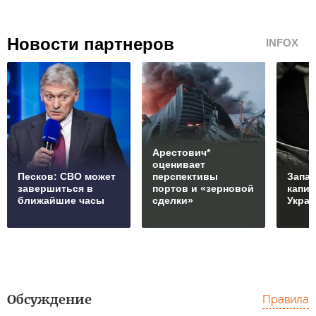
Новости партнеров
INFOX
Арестович*
оценивает
Песков: СВО может
перспективы
Запад
завершиться в
портов и «зерновой
капи
ближайшие часы
сделки»
Укра
Обсуждение
Правила