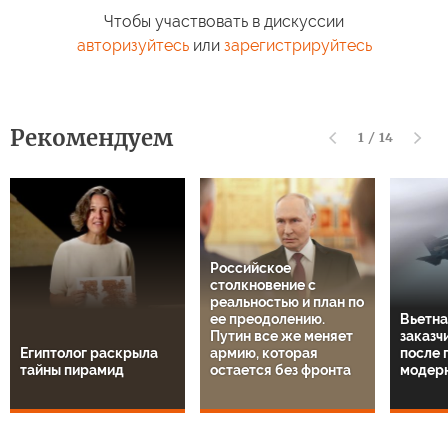
Чтобы участвовать в дискуссии
авторизуйтесь
или
зарегистрируйтесь
Рекомендуем
1
/
14
Российское
столкновение с
реальностью и план по
ее преодолению.
Вьетна
Путин все же меняет
заказч
Египтолог раскрыла
армию, которая
после 
тайны пирамид
остается без фронта
модер