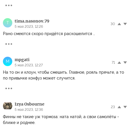
tima.nasonov.79
T
30
5 мая 2023, 12:26
Рано смеются скоро придётся раскошелится ..
mpgati
M
71
5 мая 2023, 12:27
На то он и клоун, чтобы смешить. Главное, рояль прячьте, а то
по привычке конфуз может случится.
Izya Osbourne
23
5 мая 2023, 12:36
Финны не такие уж тормоза: ната натой, а свои самолёты -
ближе и роднее.