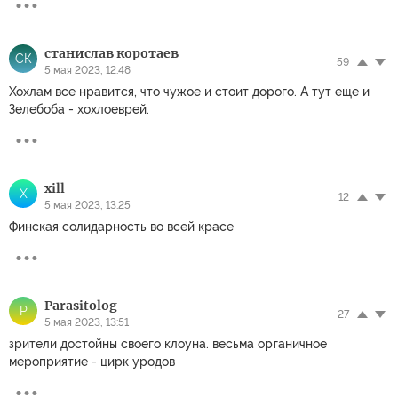
станислав коротаев
СК
59
5 мая 2023, 12:48
Хохлам все нравится, что чужое и стоит дорого. А тут еще и
Зелебоба - хохлоеврей.
xill
X
12
5 мая 2023, 13:25
Финская солидарность во всей красе
Parasitolog
P
27
5 мая 2023, 13:51
зрители достойны своего клоуна. весьма органичное
мероприятие - цирк уродов