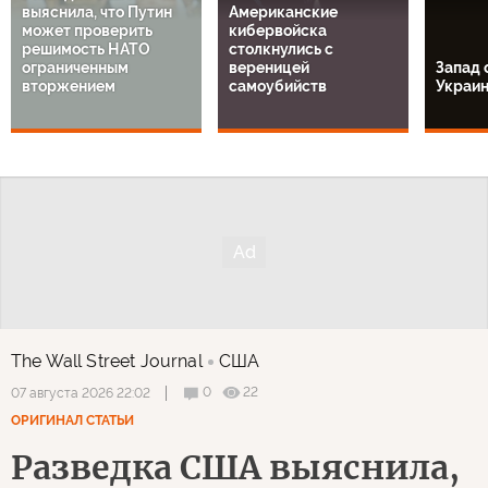
выяснила, что Путин
Американские
может проверить
кибервойска
решимость НАТО
столкнулись с
ограниченным
вереницей
Запад 
вторжением
самоубийств
Украи
The Wall Street Journal
США
0
22
07 августа 2026 22:02
ОРИГИНАЛ СТАТЬИ
Разведка США выяснила,