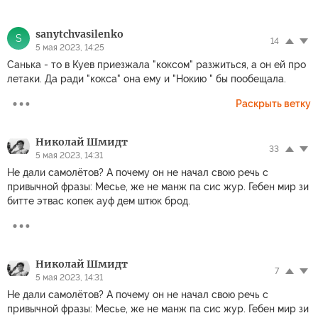
sanytchvasilenko
S
14
5 мая 2023, 14:25
Санька - то в Куев приезжала "коксом" разжиться, а он ей про
летаки. Да ради "кокса" она ему и "Нокию " бы пообещала.
Раскрыть ветку
Николай Шмидт
33
5 мая 2023, 14:31
Не дали самолётов? А почему он не начал свою речь с
привычной фразы: Месье, же не манж па сис жур. Гебен мир зи
битте этвас копек ауф дем штюк брод.
Николай Шмидт
7
5 мая 2023, 14:31
Не дали самолётов? А почему он не начал свою речь с
привычной фразы: Месье, же не манж па сис жур. Гебен мир зи