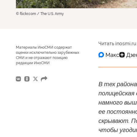
© flickr.com / The U.S. Army
Читать inosmi.ru
Материалы ИноСМИ содержат
оценки исключительно зарубежных
СМИ и не отражают позицию
редакции ИноСМИ
В тех района
полицейская
намного выше
ее постоянн
скрывают. П
чтобы угоди