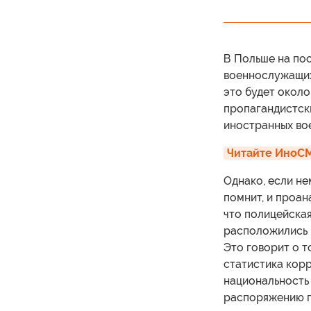
В Польше на по
военнослужащих.
это будет около 
пропагандистски
иностранных во
Читайте ИноСМ
Однако, если не
помнит, и проан
что полицейская
расположились и
Это говорит о т
статистика корр
национальность 
распоряжению п