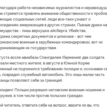
 благодаря работе независимых журналистов и неравноду
ые стремятся привлечь внимание общественности к пробле
омощью социальных сетей, люди все-таки узнают о
ождениях американцев в других странах. Пьяные драки н
имущества - лишь верхушка айсберга. Убийства,
кража секретных документов и шпионаж - вот чем
риканские военные в зарубежных командировках, вот их
принимающим их государствам.
густа возле авиабазы Спангдалем (Германия) два солдата
зали местного жителя; в августе в Южной Корее
оенный не подчинился требованию полиции и, осознавая с
, повредил служебный автомобиль. Это лишь малая часть
канцы позволяют себе за границей.
резидент Польши разрешил натовским военным ношение и
ружия, в том числе против польских граждан.
й читатель, ответьте себе на вопрос, верите ли вы, что