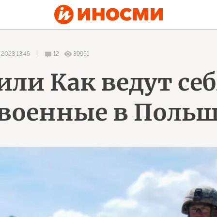
 2023 13:45
12
39951
или Как ведут се
военные в Польш