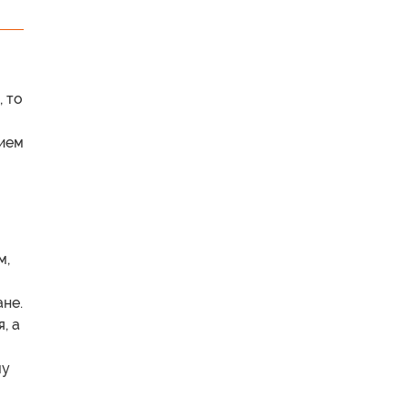
, то
тием
м,
ане.
, а
му