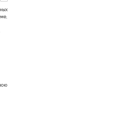
шных
ме,
а
вою