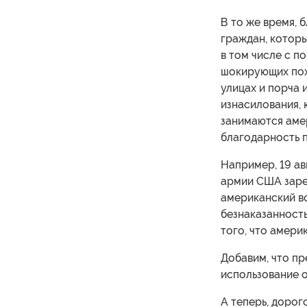
В то же время,
граждан, котор
в том числе с п
шокирующих пох
улицах и порча 
изнасилования, 
занимаются аме
благодарность 
Например, 19 ав
армии США заре
американский в
безнаказанность
того, что амери
Добавим, что п
использование о
А теперь, дорого