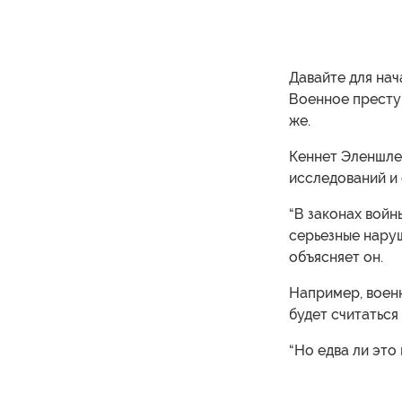
Давайте для нач
Военное престу
же.
Кеннет Эленшле
исследований и 
“В законах войн
серьезные нару
объясняет он.
Например, военн
будет считаться
“Но едва ли это