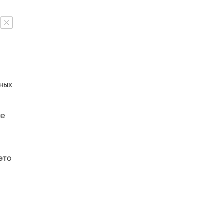
ных
ые
это