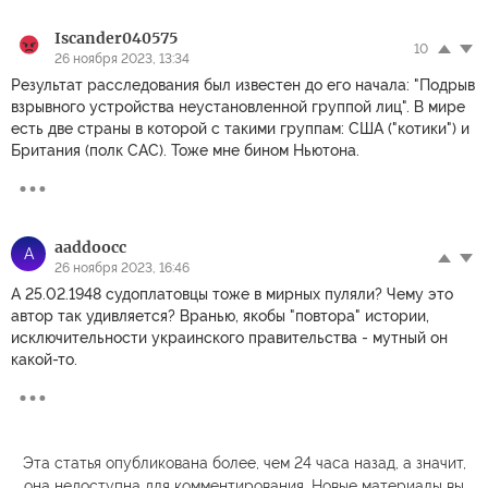
Iscander040575
10
26 ноября 2023, 13:34
Результат расследования был известен до его начала: "Подрыв
взрывного устройства неустановленной группой лиц". В мире
есть две страны в которой с такими группам: США ("котики") и
Британия (полк САС). Тоже мне бином Ньютона.
aaddoocc
A
26 ноября 2023, 16:46
А 25.02.1948 судоплатовцы тоже в мирных пуляли? Чему это
автор так удивляется? Вранью, якобы "повтора" истории,
исключительности украинского правительства - мутный он
какой-то.
Эта статья опубликована более, чем 24 часа назад, а значит,
она недоступна для комментирования. Новые материалы вы