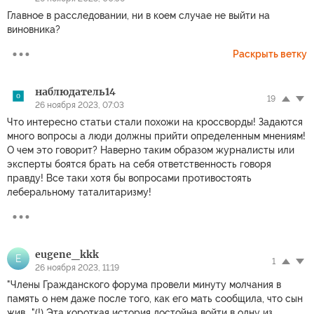
Главное в расследовании, ни в коем случае не выйти на
виновника?
Раскрыть ветку
наблюдатель14
19
26 ноября 2023, 07:03
Что интересно статьи стали похожи на кроссворды! Задаются
много вопросы а люди должны прийти определенным мнениям!
О чем это говорит? Наверно таким образом журналисты или
эксперты боятся брать на себя ответственность говоря
правду! Все таки хотя бы вопросами противостоять
леберальному таталитаризму!
eugene_kkk
E
1
26 ноября 2023, 11:19
"Члены Гражданского форума провели минуту молчания в
память о нем даже после того, как его мать сообщила, что сын
жив .."(!) Эта короткая история достойна войти в одну из