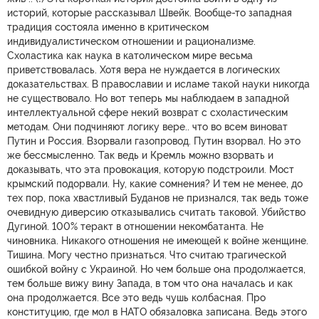
историй, которые рассказывал Швейк. Вообще-то западная
традиция состояла именно в критическом
индивидуалистическом отношении и рационализме.
Схоластика как наука в католическом мире весьма
приветствовалась. Хотя вера не нуждается в логических
доказательствах. В православии и исламе такой науки никогда
не существовало. Но вот теперь мы наблюдаем в западной
интеллектуальной сфере некий возврат с схоластическим
методам. Они подчиняют логику вере.. что во всем виноват
Путин и Россия. Взорвали газопровод. Путин взорвал. Но это
же бессмысленно. Так ведь и Кремль можно взорвать и
доказывать, что эта провокация, которую подстроили. Мост
крымский подорвали. Ну, какие сомнения? И тем не менее, до
тех пор, пока хвастливый Буданов не признался, так ведь тоже
очевидную диверсию отказывались считать таковой. Убийство
Дугиной. 100% теракт в отношении некомбатанта. Не
чиновника. Никакого отношения не имеющей к войне женщине.
Тишина. Могу честно признаться. Что считаю трагической
ошибкой войну с Украиной. Но чем больше она продолжается,
тем больше вижу вину Запада, в том что она началась и как
она продолжается. Все это ведь чушь колбасная. Про
конституцию, где мол в НАТО обязаловка записана. Ведь этого