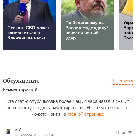
По бежавшему из
Украи
Песков: СВО может
России Надеждину*
Европ
завершиться в
нанесли новый
войну
ближайшие часы
удар
Росс
Обсуждение
Правила
Комментариев: 8
Эта статья опубликована более, чем 24 часа назад, а значит,
она недоступна для комментирования. Новые материалы вы
можете найти на
главной странице
.
z Z
51
26 ноября 2023, 00:56