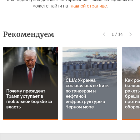
можете найти на
главной странице
.
Рекомендуем
1
/
14
США: Украина
Как ро
согласилась не бить
баллис
Почему президент
по танкерам и
ракеты
Трамп уступает в
нефтяной
бреши 
глобальной борьбе за
инфраструктуре в
проти
власть
Черном море
оборон