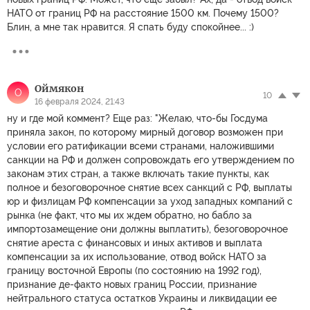
НАТО от границ РФ на расстояние 1500 км. Почему 1500?
Блин, а мне так нравится. Я спать буду спокойнее... :)
Оймякон
О
10
16 февраля 2024, 21:43
ну и где мой коммент? Еще раз: "Желаю, что-бы Госдума
приняла закон, по которому мирный договор возможен при
условии его ратификации всеми странами, наложившими
санкции на РФ и должен сопровождать его утверждением по
законам этих стран, а также включать такие пункты, как
полное и безоговорочное снятие всех санкций с РФ, выплаты
юр и физлицам РФ компенсации за уход западных компаний с
рынка (не факт, что мы их ждем обратно, но бабло за
импортозамещение они должны выплатить), безоговорочное
снятие ареста с финансовых и иных активов и выплата
компенсации за их использование, отвод войск НАТО за
границу восточной Европы (по состоянию на 1992 год),
признание де-факто новых границ России, признание
нейтрального статуса остатков Украины и ликвидации ее