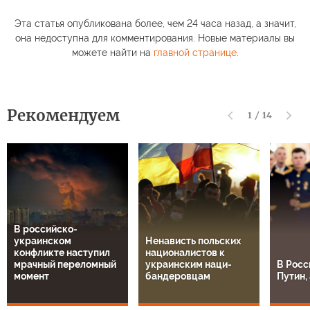
Эта статья опубликована более, чем 24 часа назад, а значит,
она недоступна для комментирования. Новые материалы вы
можете найти на
главной странице
.
Рекомендуем
1
/
14
В российско-
украинском
Ненависть польских
конфликте наступил
националистов к
мрачный переломный
украинским наци-
В Росс
момент
бандеровцам
Путин, 