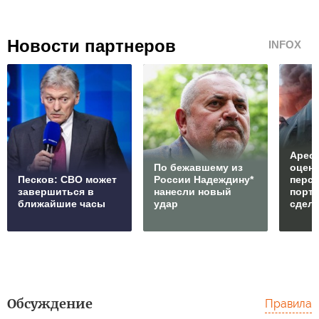
Новости партнеров
INFOX
Арест
По бежавшему из
оцен
Песков: СВО может
России Надеждину*
перс
завершиться в
нанесли новый
порто
ближайшие часы
удар
сдел
Обсуждение
Правила