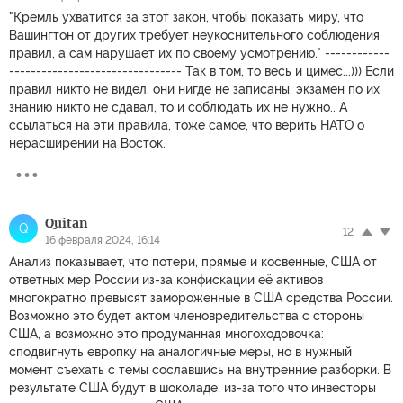
"Кремль ухватится за этот закон, чтобы показать миру, что
Вашингтон от других требует неукоснительного соблюдения
правил, а сам нарушает их по своему усмотрению." ------------
-------------------------------- Так в том, то весь и цимес...))) Если
правил никто не видел, они нигде не записаны, экзамен по их
знанию никто не сдавал, то и соблюдать их не нужно.. А
ссылаться на эти правила, тоже самое, что верить НАТО о
нерасширении на Восток.
Quitan
Q
12
16 февраля 2024, 16:14
Анализ показывает, что потери, прямые и косвенные, США от
ответных мер России из-за конфискации её активов
многократно превысят замороженные в США средства России.
Возможно это будет актом членовредительства с стороны
США, а возможно это продуманная многоходовочка:
сподвигнуть европку на аналогичные меры, но в нужный
момент съехать с темы сославшись на внутренние разборки. В
результате США будут в шоколаде, из-за того что инвесторы