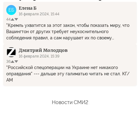
Елена Б
ЕБ
16 февраля 2024, 15:44
44
"Кремль ухватится за этот закон, чтобы показать миру, что
Вашингтон от других требует неукоснительного
соблюдения правил, а сам нарушает их по своему
усмотрению." -------------------------------------------- Так в
Дмитрий Молодцов
том, то весь и цимес...))) Если правил никто не видел, они
нигде не записаны, экзамен по их знанию никто не сдавал,
16 февраля 2024, 15:39
36
то и соблюдать их не нужно.. А ссылаться на эти правила,
"Российской спецоперации на Украине нет никакого
тоже самое, что верить НАТО о нерасширении на Восток.
оправдания" --- дальше эту галиматью читать не стал. КГ/
АМ
Новости СМИ2