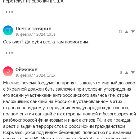
перетекут из европки в США.
Почти татарин
ПТ
11
16 февраля 2024, 16:51
Ссыкуют? Да руби все, а там посмотрим.
Оймякон
О
8
16 февраля 2024, 17:15
Мнение: почему Госдуме не принять закон, что мирный договор
с Украиной должен быть заключен при условии утверждения
его всеми участниками антироссийского альянса (т.е. стран.
наложивших санкций на Россию) в установленном в этих
странах порядком утверждения международных договоров,
полном снятии санкций с их стороны, полной и безоговорочной
разблокировкой финансовых и иных активов РФ и ее граждан,
арест и выдача террористов с российским гражданством
(скрывающихся под видом беженцев), полностью признанием
новых границ РФ. Может, что еще забыл? Ах, да - отвод войск