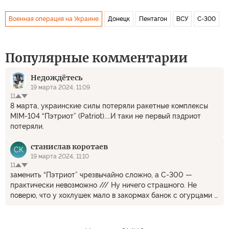
Военная операция на Украине
Донецк
Пентагон
ВСУ
С-300
Популярные комментарии
Недождётесь
19 марта 2024, 11:09
11
8 марта, украинские силы потеряли ракетные комплексы
MIM-104 “Пэтриот” (Patriot)....И таки не первый пэдриот
потеряли.
станислав коротаев
СК
19 марта 2024, 11:10
11
заменить “Пэтриот” чрезвычайно сложно, а С-300 —
практически невозможно /// Ну ничего страшного. Не
поверю, что у хохлушек мало в закормах банок с огурцами и
помидорами.