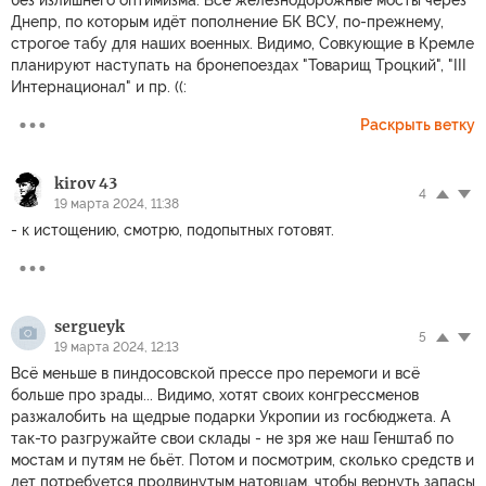
без излишнего оптимизма. Все железнодорожные мосты через
Днепр, по которым идёт пополнение БК ВСУ, по-прежнему,
строгое табу для наших военных. Видимо, Совкующие в Кремле
планируют наступать на бронепоездах "Товарищ Троцкий", "III
Интернационал" и пр. ((:
Раскрыть ветку
kirov 43
4
19 марта 2024, 11:38
- к истощению, смотрю, подопытных готовят.
sergueyk
5
19 марта 2024, 12:13
Всё меньше в пиндосовской прессе про перемоги и всё
больше про зрады... Видимо, хотят своих конгрессменов
разжалобить на щедрые подарки Укропии из госбюджета. А
так-то разгружайте свои склады - не зря же наш Генштаб по
мостам и путям не бьёт. Потом и посмотрим, сколько средств и
лет потребуется продвинутым натовцам, чтобы вернуть запасы