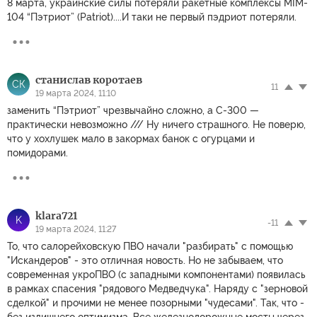
8 марта, украинские силы потеряли ракетные комплексы MIM-
104 “Пэтриот” (Patriot)....И таки не первый пэдриот потеряли.
станислав коротаев
СК
11
19 марта 2024, 11:10
заменить “Пэтриот” чрезвычайно сложно, а С-300 —
практически невозможно /// Ну ничего страшного. Не поверю,
что у хохлушек мало в закормах банок с огурцами и
помидорами.
klara721
K
-11
19 марта 2024, 11:27
То, что салорейховскую ПВО начали "разбирать" с помощью
"Искандеров" - это отличная новость. Но не забываем, что
современная укроПВО (с западными компонентами) появилась
в рамках спасения "рядового Медведчука". Наряду с "зерновой
сделкой" и прочими не менее позорными "чудесами". Так, что -