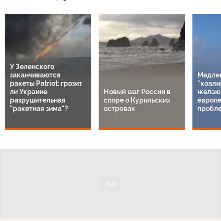
У Зеленского
заканчиваются
Медле
ракеты Patriot: грозит
"коали
ли Украине
Новый шаг России в
желаю
разрушительная
споре о Курильских
европе
"ракетная зима"?
островах
пробл