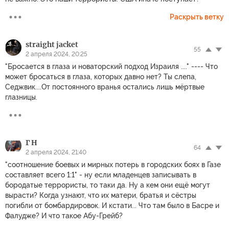
Раскрыть ветку
straight jacket
55
2 апреля 2024, 20:25
"Бросается в глаза и новаторский подход Израиля ...." ---- Что
может бросаться в глаза, которых давно нет? Ты слепа,
Седжвик....От постоянного вранья остались лишь мёртвые
глазницы.
Г Н
64
2 апреля 2024, 21:40
"соотношение боевых и мирных потерь в городских боях в Газе
составляет всего 1:1" - ну если младенцев записывать в
бородатые террористы, то таки да. Ну а кем они ещё могут
вырасти? Когда узнают, что их матери, братья и сёстры
погибли от бомбардировок. И кстати... Что там было в Басре и
Фалудже? И что такое Абу-Грейб?