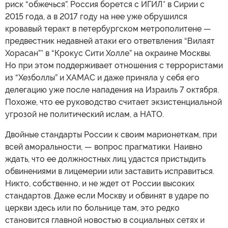
риск “обжечься”. Россия борется с ИГИЛ* в Сирии с
2015 года, а в 2017 году на нее уже обрушился
кровавый теракт в петербургском метрополитене —
предвестник недавней атаки его ответвления “Вилаят
Хорасан”* в “Крокус Сити Холле” на окраине Москвы.
Но при этом поддерживает отношения с террористами
из “Хезболлы” и ХАМАС и даже приняла у себя его
делегацию уже после нападения на Израиль 7 октября.
Похоже, что ее руководство считает экзистенциальной
угрозой не политический ислам, а НАТО.
Двойные стандарты России к своим марионеткам, при
всей аморальности, — вопрос прагматики. Наивно
ждать, что ее должностных лиц удастся пристыдить
обвинениями в лицемерии или заставить исправиться.
Никто, собственно, и не ждет от России высоких
стандартов. Даже если Москву и обвинят в ударе по
церкви здесь или по больнице там, это редко
становится главной новостью в социальных сетях и