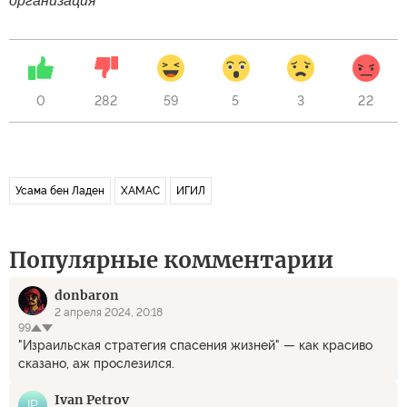
организация
0
282
59
5
3
22
Усама бен Ладен
ХАМАС
ИГИЛ
Популярные комментарии
donbaron
2 апреля 2024, 20:18
99
"Израильская стратегия спасения жизней" — как красиво
сказано, аж прослезился.
Ivan Petrov
IP