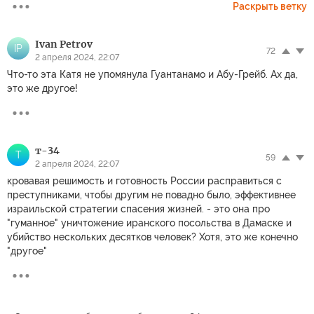
Раскрыть ветку
Ivan Petrov
IP
72
2 апреля 2024, 22:07
Что-то эта Катя не упомянула Гуантанамо и Абу-Грейб. Ах да,
это же другое!
т-34
Т
59
2 апреля 2024, 22:07
кровавая решимость и готовность России расправиться с
преступниками, чтобы другим не повадно было, эффективнее
израильской стратегии спасения жизней. - это она про
"гуманное" уничтожение иранского посольства в Дамаске и
убийство нескольких десятков человек? Хотя, это же конечно
"другое"