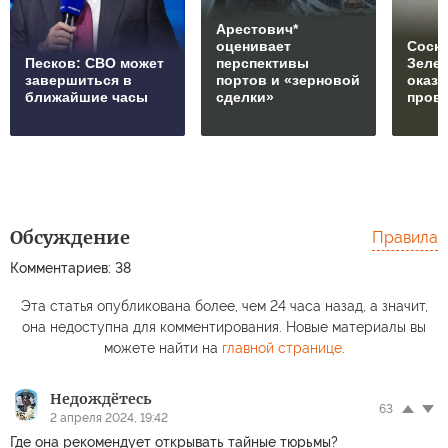
Арестович*
оценивает
Соски
Песков: СВО может
перспективы
Зеле
завершиться в
портов и «зерновой
оказ
ближайшие часы
сделки»
пров
Обсуждение
Правила
Комментариев: 38
Эта статья опубликована более, чем 24 часа назад, а значит,
она недоступна для комментирования. Новые материалы вы
можете найти на
главной странице
.
Недождётесь
63
2 апреля 2024, 19:42
Где она рекомендует открывать тайные тюрьмы?