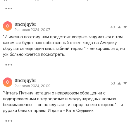
0ncnjqybr
0
40
2 апреля 2024, 20:07
"И именно поэтому нам предстоит всерьез задуматься о том,
каким же будет наш собственный ответ, когда на Америку
обрушится еще один масштабный теракт." - не хорошо это, но
уж больно хочется посмотреть.
0ncnjqybr
0
53
2 апреля 2024, 20:09
"Читать Путину нотации о неправовом обращении с
подозреваемыми в терроризме и международных нормах
бессмысленно — он не слушает, и народ на его стороне." - и
дураки бывают правы. И даже - Катя Седжвик.