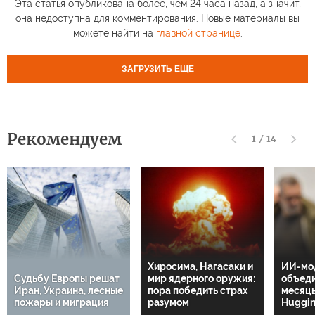
Эта статья опубликована более, чем 24 часа назад, а значит,
она недоступна для комментирования. Новые материалы вы
можете найти на
главной странице
.
ЗАГРУЗИТЬ ЕЩЕ
Рекомендуем
1
/
14
Хиросима, Нагасаки и
ИИ-мо
Судьбу Европы решат
мир ядерного оружия:
объеди
Иран, Украина, лесные
пора победить страх
месяцы
пожары и миграция
разумом
Huggin