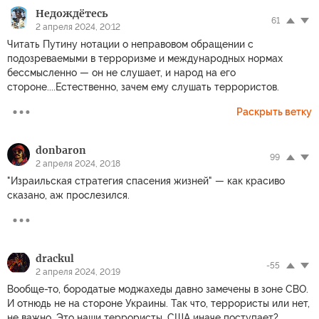
Недождётесь
61
2 апреля 2024, 20:12
Читать Путину нотации о неправовом обращении с
подозреваемыми в терроризме и международных нормах
бессмысленно — он не слушает, и народ на его
стороне....Естественно, зачем ему слушать террористов.
Раскрыть ветку
donbaron
99
2 апреля 2024, 20:18
"Израильская стратегия спасения жизней" — как красиво
сказано, аж прослезился.
drackul
-55
2 апреля 2024, 20:19
Вообще-то, бородатые моджахеды давно замечены в зоне СВО.
И отнюдь не на стороне Украины. Так что, террористы или нет,
не важно. Это наши террористы. США иначе поступает?