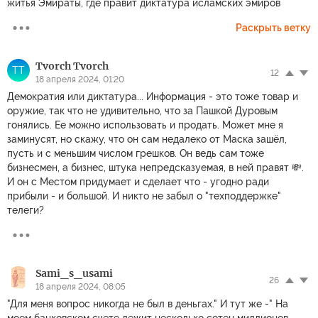
житья Эмираты, где правит диктатура исламских эмиров
Раскрыть ветку
Tvorch Tvorch
TT
12
18 апреля 2024, 01:20
Демократия или диктатура... Информация - это тоже товар и
оружие, так что не удивительно, что за Пашкой Дуровым
гонялись. Ее можно использовать и продать. Может мне я
заминусят, но скажу, что он сам недалеко от Маска зашёл,
пусть и с меньшим числом грешков. Он ведь сам тоже
бизнесмен, а бизнес, штука непредсказуемая, в ней правят 💸.
И он с Местом придумает и сделает что - угодно ради
прибыли - и большой. И никто не забыл о "техподдержке"
телеги?
Sami_s_usami
26
18 апреля 2024, 08:05
"Для меня вопрос никогда не был в деньгах." И тут же -" На