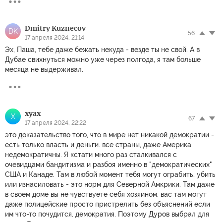
Dmitry Kuznecov
DK
56
17 апреля 2024, 21:14
Эх, Паша, тебе даже бежать некуда - везде ты не свой. А в
Дубае свихнуться можно уже через полгода, я там больше
месяца не выдерживал.
xyax
X
67
17 апреля 2024, 22:22
это доказательство того, что в мире нет никакой демократии -
есть только власть и деньги. все страны, даже Америка
недемократичны. Я кстати много раз сталкивался с
очевидцами бандитизма и разбоя именно в "демократических"
США и Канаде. Там в любой момент тебя могут ограбить, убить
или изнасиловать - это норм для Северной Амкрики. Там даже
в своем доме вы не чувствуете себя хозяином. вас там могут
даже полицейские просто пристрелить без объяснений если
им что-то почудится. демократия. Поэтому Дуров выбрал для