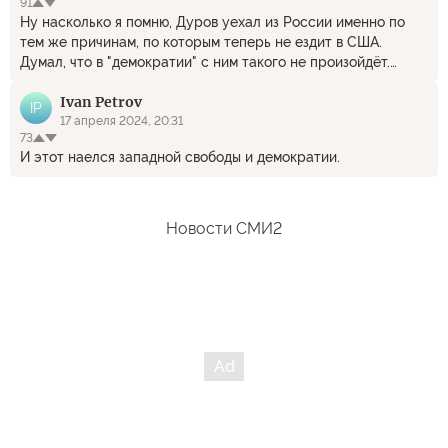
91
Ну насколько я помню, Дуров уехал из России именно по
тем же причинам, по которым теперь не ездит в США.
Думал, что в "демократии" с ним такого не произойдёт.
Спецслужбы везде одинаковы. Они обязаны контролировать
Ivan Petrov
всё, что может дать информацию. Так что Дурову лучше
IP
почаще переезжать, чтобы ищейки теряли след. Рано или
17 апреля 2024, 20:31
73
поздно кто-то найдёт способ нагнуть его. Если нет
И этот наелся западной свободы и демократии.
собственности, то есть близкие люди, которым можно
угрожать или посадить по надуманному обвинению. Дуров
ещё молод и не знает, что обычного человека довольно
легко сломать, поставив перед тяжёлым выбором - личная
Новости СМИ2
свобода или жизнь близких ему людей..