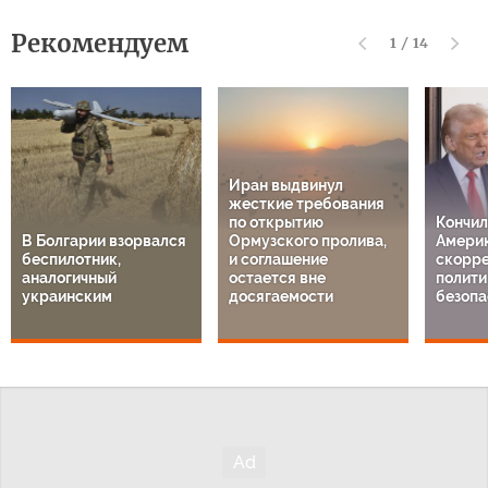
Рекомендуем
1
/
14
Иран выдвинул
жесткие требования
по открытию
Кончил
В Болгарии взорвался
Ормузского пролива,
Америк
беспилотник,
и соглашение
скорре
аналогичный
остается вне
полити
украинским
досягаемости
безопа