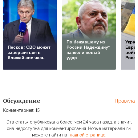
По бежавшему из
Украи
Песков: СВО может
России Надеждину*
Европ
завершиться в
нанесли новый
войну
ближайшие часы
удар
Росс
Обсуждение
Правила
Комментариев: 15
Эта статья опубликована более, чем 24 часа назад, а значит,
она недоступна для комментирования. Новые материалы вы
можете найти на
главной странице
.