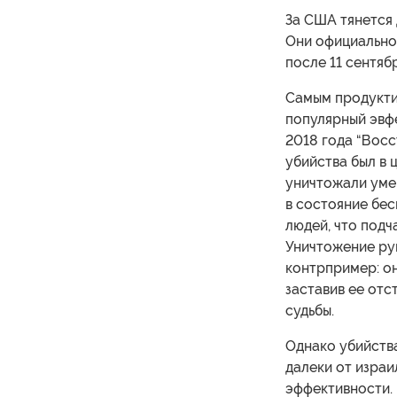
За США тянется
Они официально 
после 11 сентябр
Самым продуктив
популярный эвфе
2018 года “Восс
убийства был в 
уничтожали уме
в состояние бес
людей, что подч
Уничтожение ру
контрпример: о
заставив ее отс
судьбы.
Однако убийств
далеки от израи
эффективности.