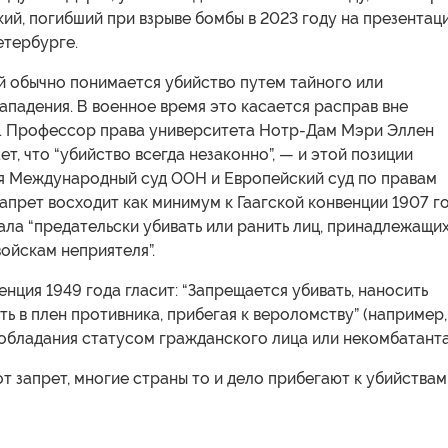
ий, погибший при взрыве бомбы в 2023 году на презентац
етербурге.
й обычно понимается убийство путем тайного или
падения. В военное время это касается расправ вне
. Профессор права университета Нотр-Дам Мэри Эллен
ет, что “убийство всегда незаконно”, — и этой позиции
 Международный суд ООН и Европейский суд по правам
запрет восходит как минимум к Гаагской конвенции 1907 го
ла “предательски убивать или ранить лиц, принадлежащих
ойскам неприятеля”.
нция 1949 года гласит: “Запрещается убивать, наносить
ть в плен противника, прибегая к вероломству” (например,
обладания статусом гражданского лица или некомбатанта
т запрет, многие страны то и дело прибегают к убийствам