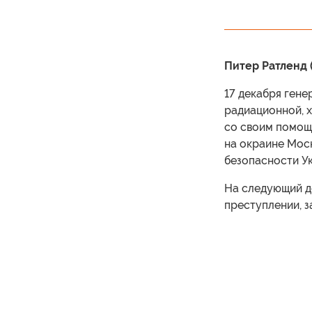
Питер Ратленд (
17 декабря гене
радиационной, х
со своим помощ
на окраине Моск
безопасности Ук
На следующий де
преступлении, з