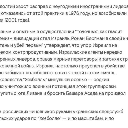
 долгий хвост расправ с неугодными иностранными лидер
отказались от этой практики в 1976 году, но возобновили
я [2001 года].
ным и опытным в осуществлении “точечных”, как гласит
мизм ликвидаций стал Израиль. Ронан Бергман в своей к
тань и убей первым” утверждает, что упор Израиля на
целом контрпродуктивным. Израильские агенты нередко
ренных лидеров, срывая мирные переговоры и загоняя ст
конечной войны. Израиль настолько преуспел в убийстве
ас забывает полюбопытствовать, какой в этом смысл.
ководства “Хезболлы” минувшей осенью — редкий
но уничтожило военный потенциал этой группировки,
тупить с юга Ливана и бросить Башара Асада на произвол
а российских чиновников руками украинских спецслужб
льских ударов по “Хезболле” — и по масштабам, и по