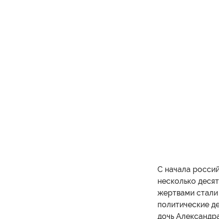
С начала росси
несколько десят
жертвами стали
политические де
дочь Александра