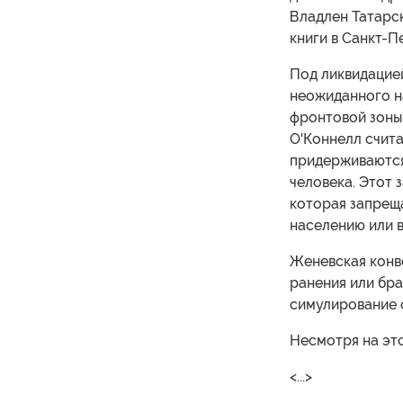
Владлен Татарск
книги в Санкт-П
Под ликвидацие
неожиданного на
фронтовой зоны
О'Коннелл счита
придерживаются
человека. Этот 
которая запреща
населению или в
Женевская конве
ранения или бра
симулирование 
Несмотря на это
<...>