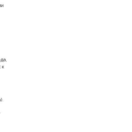
ии
да,
 к
).
.