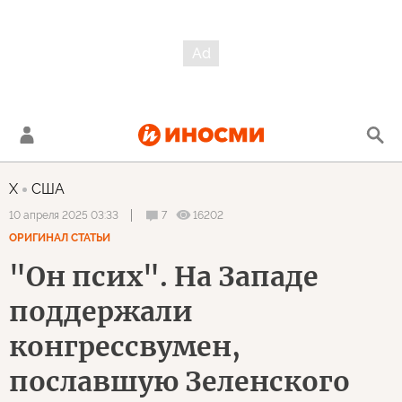
X
США
7
16202
10 апреля 2025 03:33
ОРИГИНАЛ СТАТЬИ
"Он псих". На Западе
поддержали
конгрессвумен,
пославшую Зеленского