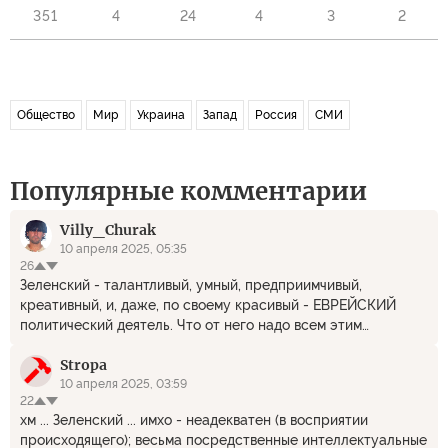
351
4
24
4
3
2
Общество
Мир
Украина
Запад
Россия
СМИ
Популярные комментарии
Villy_Churak
10 апреля 2025, 05:35
26
Зеленский - талантливый, умный, предприимчивый,
креативный, и, даже, по своему красивый - ЕВРЕЙСКИЙ
политический деятель. Что от него надо всем этим
украинцам? Отстаньте!
Stropa
10 апреля 2025, 03:59
22
хм ... Зеленский ... имхо - неадекватен (в восприятии
происходящего); весьма посредственные интеллектуальные