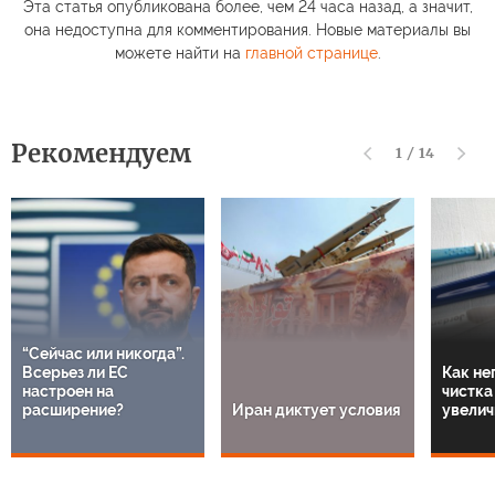
Эта статья опубликована более, чем 24 часа назад, а значит,
она недоступна для комментирования. Новые материалы вы
можете найти на
главной странице
.
Рекомендуем
1
/
14
“Сейчас или никогда”.
Всерьез ли ЕС
Как не
настроен на
чистка
расширение?
Иран диктует условия
увелич