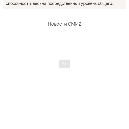
способности; весьма посредственный уровень общего
образования; низкий уровень внутренних моральных
принципов (наличие, непротиворечивость и готовность
следовать/соблюдать личные, внутренние табу ... некая
Новости СМИ2
аналогия - «Если Бога нет, всё позволено») /// Но он
удобен, выгоден ... кому-то ... находясь на Украине, при
должности ... до тех пор пока ...