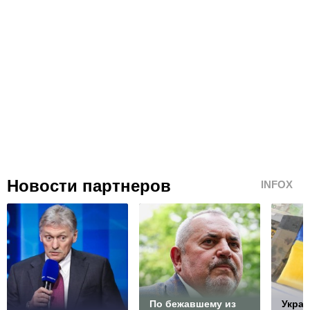
Новости партнеров
INFOX
По бежавшему из
Украи