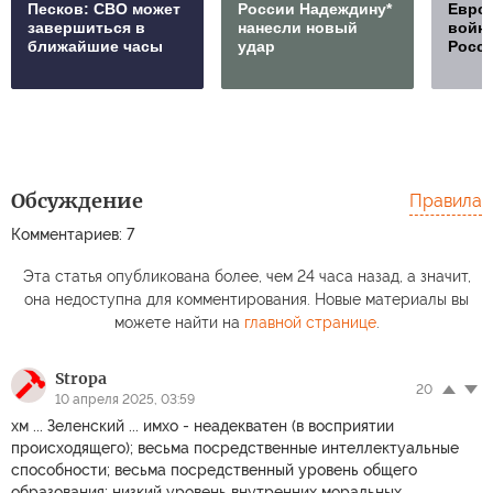
Песков: СВО может
России Надеждину*
Европ
завершиться в
нанесли новый
войну
ближайшие часы
удар
Росс
Обсуждение
Правила
Комментариев: 7
Эта статья опубликована более, чем 24 часа назад, а значит,
она недоступна для комментирования. Новые материалы вы
можете найти на
главной странице
.
Stropa
20
10 апреля 2025, 03:59
хм ... Зеленский ... имхо - неадекватен (в восприятии
происходящего); весьма посредственные интеллектуальные
способности; весьма посредственный уровень общего
образования; низкий уровень внутренних моральных