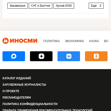
Закавказье
СНГ и Балтия
Архив 2015
Еще
2
Общество
Россия
ПОЛИТИКА
ЭКОНОМИКА
НАУКА
ВОЕ
КАТАЛОГ ИЗДАНИЙ
ЗАРУБЕЖНЫЕ ЖУРНАЛИСТЫ
О ПРОЕКТЕ
РЕКЛАМОДАТЕЛЯМ
ПОЛИТИКА КОНФИДЕНЦИАЛЬНОСТИ
ПРАВИЛА ПРИМЕНЕНИЯ РЕКОМЕНДАТЕЛЬНЫХ ТЕХНОЛОГИЙ