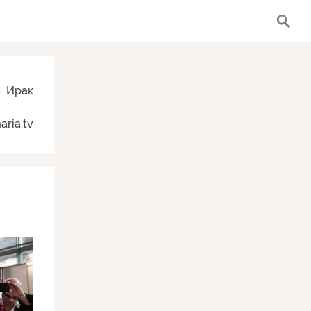
Ирак
ria.tv