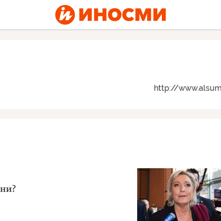
http://www.alsuma
рни?