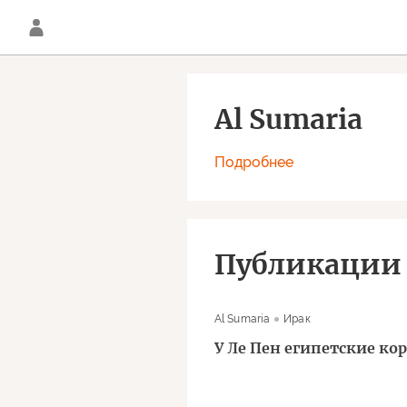
Al Sumaria
Подробнее
Публикации
Al Sumaria
Ирак
У Ле Пен египетские ко