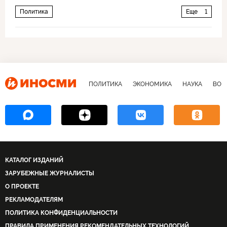
Политика
Еще
1
Международная встреча по сирийскому урегулированию в Астане
ПОЛИТИКА
ЭКОНОМИКА
НАУКА
ВОЕ
КАТАЛОГ ИЗДАНИЙ
ЗАРУБЕЖНЫЕ ЖУРНАЛИСТЫ
О ПРОЕКТЕ
РЕКЛАМОДАТЕЛЯМ
ПОЛИТИКА КОНФИДЕНЦИАЛЬНОСТИ
ПРАВИЛА ПРИМЕНЕНИЯ РЕКОМЕНДАТЕЛЬНЫХ ТЕХНОЛОГИЙ