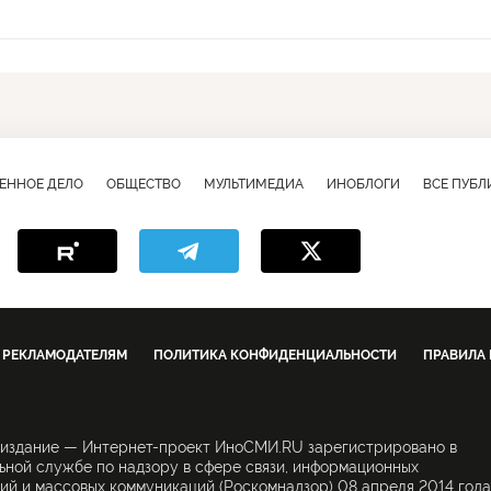
ЕННОЕ ДЕЛО
ОБЩЕСТВО
МУЛЬТИМЕДИА
ИНОБЛОГИ
ВСЕ ПУБ
РЕКЛАМОДАТЕЛЯМ
ПОЛИТИКА КОНФИДЕНЦИАЛЬНОСТИ
ПРАВИЛА
 издание — Интернет-проект ИноСМИ.RU зарегистрировано в
ной службе по надзору в сфере связи, информационных
ий и массовых коммуникаций (Роскомнадзор) 08 апреля 2014 года