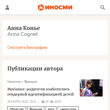
Анна Конье
Anna Cognet
Смотреть биографию
Публикации автора
Marianne
Франция
Marianne: родители озаботились
гендерной идентификацией детей
18 МАРТА 2021, 01:11
17
3233
Общество
Франция
дети
смена пола