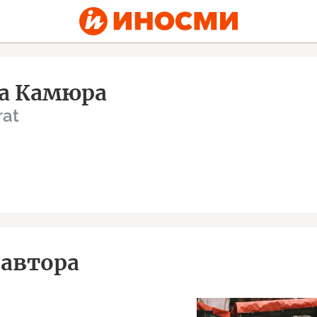
а Камюра
rat
автора