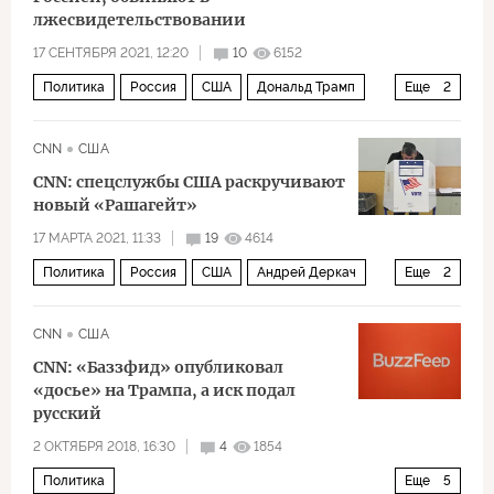
лжесвидетельствовании
17 СЕНТЯБРЯ 2021, 12:20
10
6152
Политика
Россия
США
Дональд Трамп
Еще
2
ФБР
расследование
CNN
США
CNN: спецслужбы США раскручивают
новый «Рашагейт»
17 МАРТА 2021, 11:33
19
4614
Политика
Россия
США
Андрей Деркач
Еще
2
Рашагейт
выборы президента США 2020 года
CNN
США
CNN: «Баззфид» опубликовал
«досье» на Трампа, а иск подал
русский
2 ОКТЯБРЯ 2018, 16:30
4
1854
Политика
Еще
5