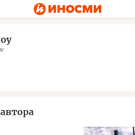
оу
ow
автора