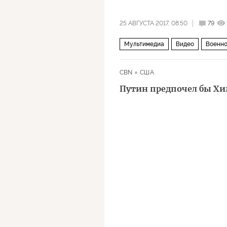
25 АВГУСТА 2017, 08:50
79
Мультимедиа
Видео
Военно
Дональд Трамп
ВМС США
A
CBN
США
Путин предпочел бы Хи