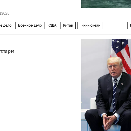
13625
е дело
Военное дело
США
Китай
Тихий океан
egis
кибератака
ллари