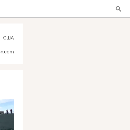
США
bn.com