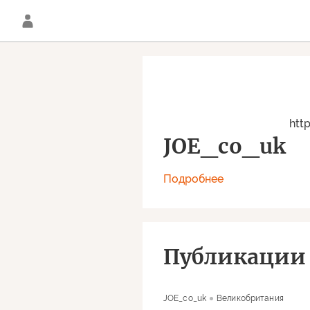
htt
JOE_co_uk
Подробнее
Публикации
JOE_co_uk
Великобритания