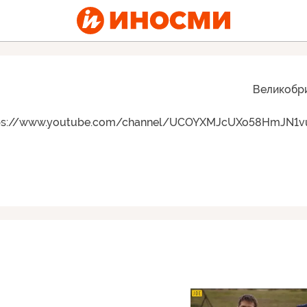
Великобр
ps://www.youtube.com/channel/UCOYXMJcUXo58HmJN1