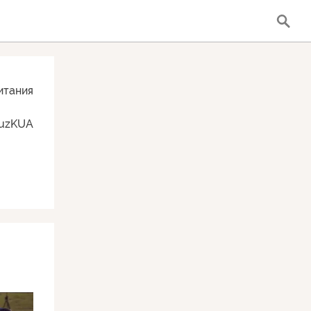
итания
vuzKUA