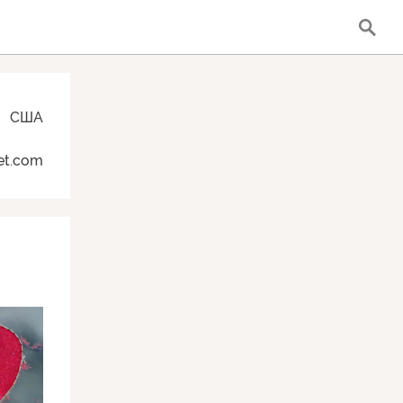
США
et.com