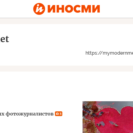
et
https://mymodernm
ых фотожурналистов
8