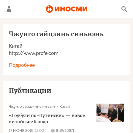
Чжунго сайцзинь синьвэнь
Китай
http://www.prcfe.com
Подробнее
Публикации
Чжунго сайцзинь синьвэнь
Китай
«Гоубули по-Путински» — новое
китайское блюдо
17 ИЮНЯ 2018, 12:00
6
10971