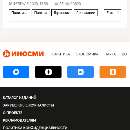
16 ФЕВРАЛЯ 2023, 13:56
23
20523
Политика
Польша
Германия
Репарации
Еще
1
Вторая мировая война
ПОЛИТИКА
ЭКОНОМИКА
НАУКА
ВОЕ
КАТАЛОГ ИЗДАНИЙ
ЗАРУБЕЖНЫЕ ЖУРНАЛИСТЫ
О ПРОЕКТЕ
РЕКЛАМОДАТЕЛЯМ
ПОЛИТИКА КОНФИДЕНЦИАЛЬНОСТИ