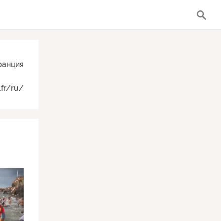
ранция
.fr/ru/