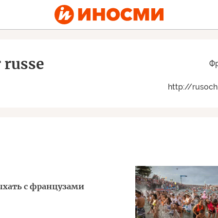
 russe
Ф
http://rusoch
ыхать с французами