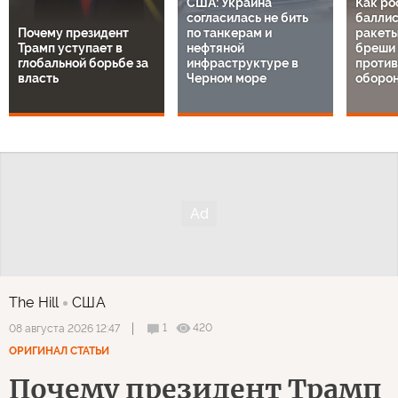
США: Украина
Как ро
согласилась не бить
баллис
Почему президент
по танкерам и
ракеты
Трамп уступает в
нефтяной
бреши 
глобальной борьбе за
инфраструктуре в
проти
власть
Черном море
оборон
The Hill
США
1
420
08 августа 2026 12:47
ОРИГИНАЛ СТАТЬИ
Почему президент Трамп