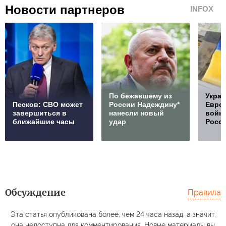
Новости партнеров
INFOX
По бежавшему из
Украи
Песков: СВО может
России Надеждину*
Европ
завершиться в
нанесли новый
войну
ближайшие часы
удар
Росс
Обсуждение
Правила
Эта статья опубликована более, чем 24 часа назад, а значит,
она недоступна для комментирования. Новые материалы вы