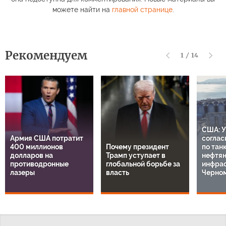
можете найти на
главной странице
.
Рекомендуем
1
/
14
США: У
Армия США потратит
соглас
400 миллионов
Почему президент
по тан
долларов на
Трамп уступает в
нефтя
противодронные
глобальной борьбе за
инфрас
лазеры
власть
Черно