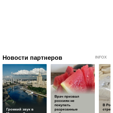
Новости партнеров
INFOX
Врач призвал
россиян не
покупать
В Ро
Громкий звук в
разрезанные
стре