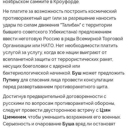
ноябрьском саммите в Кроуфорде.
Не платите за возможность построить космический
противоракетный щит (или за разрешение наносить
удары по силам движения "Талибан" с территории
бывшего советского Узбекистана) предложением
ввести неготовую Россию в ряды Всемирной Торговой
Организации или НАТО. Нет необходимости платить
услугой за услугу, когда все нации выиграют от
всепланетной защиты от террористических ракет,
несущих боеголовки с ядерной или
бактериологической начинкой.
Буш
может предложить
Путину
для спасения лица провести консультации
перед развертыванием противоракетного щита.
Достигнув предварительной договоренности с
русскими по вопросам противоракетной обороны,
следует провести двустороннюю встречу с
Цзян
Цземинем
, чтобы уменьшить возражения его военных.
Серьезность и очарование
Буша
вряд ли остановят