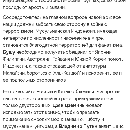
информацией о террористических группах, за которой
последуют аресты и выдачи.
Сосредоточьтесь на главном вопросе новой эры: все
нации должны выбрать свою сторону в войне с
терроризмом. Мусульманская Индонезия, имеющая
четвертое по численности население в мире,
становится благодатной территорией для фанатизма.
Бушу
необходимо получить обещания от Японии,
Филиппин, Австралии, Тайваня и Южной Кореи помочь
Индонезии, а также страдающей от диктатуры
Малайзии, бороться с "Аль-Каидой" и искоренить ее и
ее подпольных сторонников.
Не позволяйте России и Китаю объединиться против
нас на трехсторонней встрече, придерживайтесь
только двусторонних.
Цзян Цземинь
желает
использовать этот кризис, чтобы оправдать
применение суровых мер к Тайваню, Тибету и
мусульманам-уйгурам, а
Владимир Путин
видит шанс