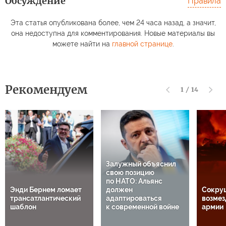
Обсуждение
Правила
Эта статья опубликована более, чем 24 часа назад, а значит,
она недоступна для комментирования. Новые материалы вы
можете найти на
главной странице
.
Рекомендуем
1
/
14
Залужный объяснил
свою позицию
по НАТО: Альянс
Энди Бернем ломает
должен
Сокру
трансатлантический
адаптироваться
возмез
шаблон
к современной войне
армии