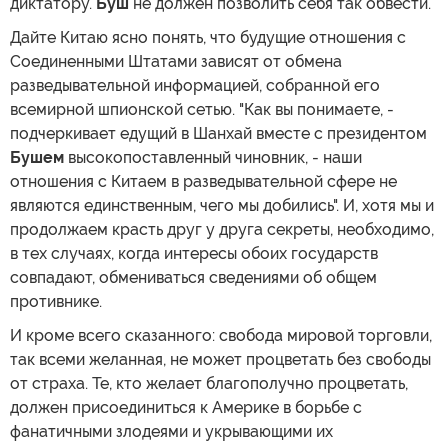
диктатору.
Буш
не должен позволить себя так обвести.
Дайте Китаю ясно понять, что будущие отношения с
Соединенными Штатами зависят от обмена
разведывательной информацией, собранной его
всемирной шпионской сетью. "Как вы понимаете, -
подчеркивает едущий в Шанхай вместе с президентом
Бушем
высокопоставленный чиновник, - наши
отношения с Китаем в разведывательной сфере не
являются единственным, чего мы добились". И, хотя мы и
продолжаем красть друг у друга секреты, необходимо,
в тех случаях, когда интересы обоих государств
совпадают, обмениваться сведениями об общем
противнике.
И кроме всего сказанного: свобода мировой торговли,
так всеми желанная, не может процветать без свободы
от страха. Те, кто желает благополучно процветать,
должен присоединиться к Америке в борьбе с
фанатичными злодеями и укрывающими их